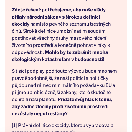
Zde je řešení: potřebujeme, aby naše vlády
přijaly národní zákony s širokou definicí
ekocidy
namísto pevného seznamu trestných
činů. Široká definice umožní našim soudům
postihovat všechny druhy masového ničení
životního prostředí a konečně pohnat viníky k
odpovědnosti.
Mohlo by to zabránit mnoha
ekologickým katastrofám v budoucnosti!
S tisíci podpisy pod touto výzvou bude mnohem
pravděpodobnější, že naši politici a političky
půjdou nad rámec minimálního požadavku EU a
přijmou ambicióznější zákony, které skutečně
ochrání naši planetu.
Přidáte svůj hlas k tomu,
aby žádné zločiny proti životnímu prostředí
nezůstaly nepotrestány?
[1] Právní definice ekocidy, kterou vypracovala