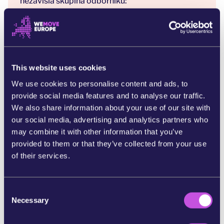
nezávislá skupina odborníků:
https://www.stopecocide.earth/legal-definition
[2] Ačkoli revidované znění směrnice o trestných
činech proti životnímu prostředí samo o sobě
slovo „ekocida“ neobsahuje, v její preambuli se
This website uses cookies
uvádí, že má v úmyslu kriminalizovat „případy
We use cookies to personalise content and ads, to
srovnatelné s ekocidou“. Jedná se o jednání, která
provide social media features and to analyse our traffic.
způsobují rozsáhlé, podstatné a nevratné nebo
We also share information about your use of our site with
dlouhodobé poškození rozsáhlých nebo
our social media, advertising and analytics partners who
významných ekosystémů, stanovišť nebo kvality
may combine it with other information that you’ve
ovzduší, půdy nebo vody.
provided to them or that they’ve collected from your use
of their services.
https://data.consilium.europa.eu/doc/document/
PE-82-2023-INIT/en/pdf
[3] Úplný seznam trestných činů je uveden v
C
Necessary
článku 3 „Trestné činy“ zde:
o
n
https://data.consilium.europa.eu/doc/document/