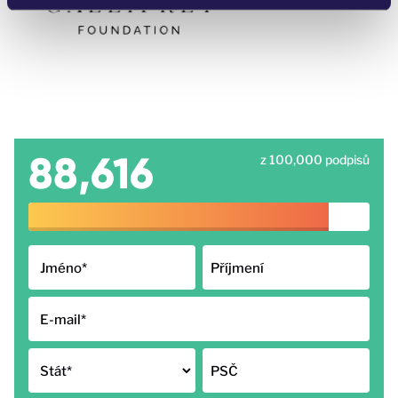
88,616
z 100,000 podpisů
Jméno
*
Příjmení
E-mail
*
Stát
*
PSČ