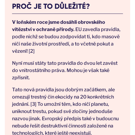
PROČ JE TO DŮLEŽITÉ?
V loňském roce jsme dosáhli obrovského
vítězství v ochraně přírody.
EU zavedla pravidla,
podle nichž se budou zodpovídat ti, kdo masově
ničí naše životní prostředí, a to včetně pokut a
vězení! [2]
Nyní musí státy tato pravidla do dvou let zavést
do vnitrostátního práva. Mohou je však také
zpřísnit.
Tato nová pravidla jsou dobrým začátkem, ale
omezují trestný čin ekocidy na 20 konkrétních
jednání. [3] To umožní těm, kdo ničí planetu,
uniknout trestu, pokud své zločiny jednoduše
nazvou jinak. Evropský předpis také v budoucnu
nebude řešit destruktivní činnosti založené na
technologiích, které ještě neexistují.