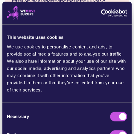
υπερβούν τις ελάχιστες απαιτήσεις της ΕΕ και να
θεσπίσουν πιο φιλόδοξους εθνικούς νόμους που θα
προστατεύουν πραγματικά τον πλανήτη μας. Θα
προσθέσετε τη φωνή σας για να διασφαλίσετε ότι κανένα
περιβαλλοντικό έγκλημα δεν θα μείνει ατιμώρητο;
This website uses cookies
Παραπομπές:
We use cookies to personalise content and ads, to
[1] Ανεξάρτητη ομάδα εμπειρογνωμόνων: νομικός
provide social media features and to analyse our traffic.
ορισμός της οικοκτονίας:
We also share information about your use of our site with
https://www.stopecocide.earth/legal-definition
our social media, advertising and analytics partners who
may combine it with other information that you’ve
[2] Αν και το αναθεωρημένο κείμενο της οδηγίας για τα
provided to them or that they’ve collected from your use
περιβαλλοντικά εγκλήματα δεν περιλαμβάνει τη λέξη
of their services.
"οικοκτονία", στο προοίμιό της αναφέρεται ότι σκοπεύει
να
C
ποινικοποιήσει "περιπτώσεις συγκρίσιμες με την
Necessary
o
οικοκτονία". Πρόκειται για ενέργειες που προκαλούν
n
εκτεταμένη, ουσιαστική και μη αναστρέψιμη ή
s