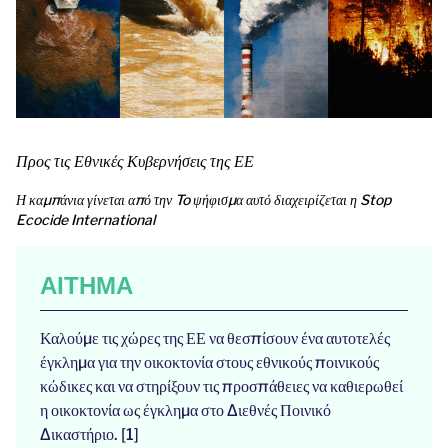
Προς τις Εθνικές Κυβερνήσεις της ΕΕ
Η καμπάνια γίνεται από την To ψήφισμα αυτό διαχειρίζεται η Stop
Ecocide International
ΑΊΤΗΜΑ
Καλούμε τις χώρες της ΕΕ να θεσπίσουν ένα αυτοτελές
έγκλημα για την οικοκτονία στους εθνικούς ποινικούς
κώδικες και να στηρίξουν τις προσπάθειες να καθιερωθεί
η οικοκτονία ως έγκλημα στο Διεθνές Ποινικό
Δικαστήριο. [1]