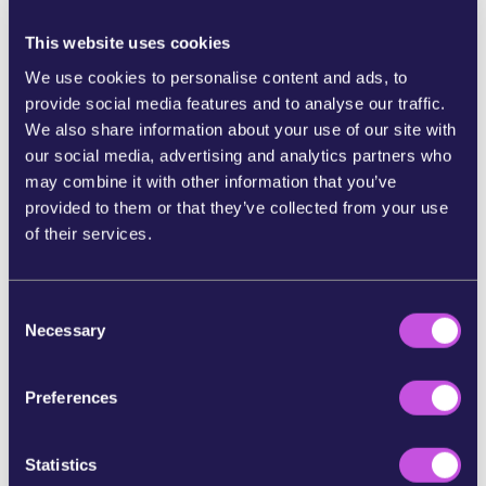
[1] Sõltumatu eksperdirühma konsensuslik
This website uses cookies
ökotsiidi õiguslik määratlus:
We use cookies to personalise content and ads, to
Legal definition of ecocide drafted by
provide social media features and to analyse our traffic.
Independent Expert Panel — Stop Ecocide
We also share information about your use of our site with
International
our social media, advertising and analytics partners who
[2] Kuigi keskkonnakuritegude direktiivi
may combine it with other information that you’ve
läbivaadatud tekst ei sisalda sõna "ökotsiid", on
provided to them or that they’ve collected from your use
selle preambulis öeldud, et selle eesmärk on
of their services.
kriminaliseerida "ökotsiidiga võrreldavad
juhtumid". Need on teod, mis põhjustavad
ulatuslikku, olulist ja pöördumatut või pikaajalist
C
Necessary
kahju suurtele või olulistele ökosüsteemidele,
o
elupaikadele või õhu, pinnase või vee kvaliteedile.
n
https://data.consilium.europa.eu/doc/document/
s
Preferences
PE-82-2023-INIT/en/pdf
e
n
[3] Rikkumiste täielik loetelu on esitatud artiklis 3
t
Statistics
"Rikkumised".