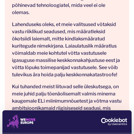
põhinevad tehnoloogiatel, mida veel ei ole
olemas.
Lahenduseks oleks, et meie valitsused võtaksid
vastu riiklikud seadused, mis määratleksid
ökotsiidi laiemalt, mitte kindlaksmääratud
kuritegude nimekirjana. Laiaulatuslik määratlus
võimaldab meie kohtutel võtta vastutusele
igasuguse massilise keskkonnakahjustuse eest ja
võtta lõpuks toimepanijad vastutusele. See võib
tulevikus ära hoida palju keskkonnakatastroofe!
Kui tuhanded meist liituvad selle üleskutsega, on
meie juhid palju tõenäolisemalt valmis minema
kaugemale ELi miinimumnõuetest ja võtma vastu
ambitsioonikamaid riigisiseseid seadusi, mis
tõepoolest kaitsevad meie loodust. Anna oma
hääl, et ükski keskkonnakuritegu ei jääks
karistamata!