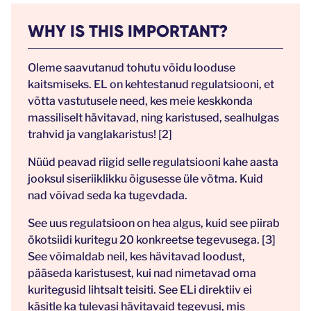
WHY IS THIS IMPORTANT?
Oleme saavutanud tohutu võidu looduse
kaitsmiseks. EL on kehtestanud regulatsiooni, et
võtta vastutusele need, kes meie keskkonda
massiliselt hävitavad, ning karistused, sealhulgas
trahvid ja vanglakaristus! [2]
Nüüd peavad riigid selle regulatsiooni kahe aasta
jooksul siseriiklikku õigusesse üle võtma. Kuid
nad võivad seda ka tugevdada.
See uus regulatsioon on hea algus, kuid see piirab
ökotsiidi kuritegu 20 konkreetse tegevusega. [3]
See võimaldab neil, kes hävitavad loodust,
pääseda karistusest, kui nad nimetavad oma
kuritegusid lihtsalt teisiti. See ELi direktiiv ei
käsitle ka tulevasi hävitavaid tegevusi, mis