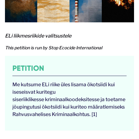
ELi liikmesriikide valitsustele
This petition is run by Stop Ecocide International
PETITION
Me kutsume ELi riike üles lisama ökotsiidi kui
iseseisvat kuritegu
siseriiklikesse kriminaalkoodeksitesse ja toetame
jõupingutusi ökotsiidi kui kuriteo määratlemiseks
Rahvusvahelises Kriminaalkohtus. [1]