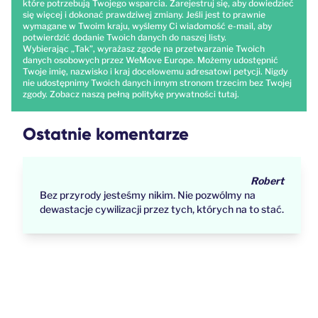
które potrzebują Twojego wsparcia. Zarejestruj się, aby dowiedzieć
się więcej i dokonać prawdziwej zmiany. Jeśli jest to prawnie
wymagane w Twoim kraju, wyślemy Ci wiadomość e-mail, aby
potwierdzić dodanie Twoich danych do naszej listy.
Wybierając „Tak”, wyrażasz zgodę na przetwarzanie Twoich
danych osobowych przez WeMove Europe. Możemy udostępnić
Twoje imię, nazwisko i kraj docelowemu adresatowi petycji. Nigdy
nie udostępnimy Twoich danych innym stronom trzecim bez Twojej
zgody. Zobacz naszą pełną politykę prywatności
tutaj
.
Ostatnie komentarze
Robert
Bez przyrody jesteśmy nikim. Nie pozwólmy na
dewastacje cywilizacji przez tych, których na to stać.