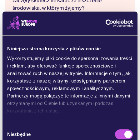
zaczęły skutecznie karać za niszczenie
środowiska, w którym żyjemy?
Przypisy:
[1] „Ekobójstwo” to każda ludzka działalność, która
powoduje olbrzymie straty i zniszczenia w środowisku,
Niniejsza strona korzysta z plików cookie
na przykład wycieki ropy, wylesianie albo
zanieczyszczanie gleby.
Wykorzystujemy pliki cookie do spersonalizowania treści
i reklam, aby oferować funkcje społecznościowe i
Chociaż pojęcie „ekobójstwa” nie pojawia się w
uzgodnionym tekście, jego preambuła stwierdza, że
analizować ruch w naszej witrynie. Informacje o tym, jak
intencją nowego prawa jest kryminalizacja „czynów
korzystasz z naszej witryny, udostępniamy partnerom
porównywalnych z ekobójstwem”. Chodzi o działania,
społecznościowym, reklamowym i analitycznym.
które powodują rozległe, poważne i nieodwracalne lub
Partnerzy mogą połączyć te informacje z innymi danymi
długotrwałe szkody w dużych lub ważnych
otrzymanymi od Ciebie lub uzyskanymi podczas
ekosystemach lub siedliskach albo degradację jakości
powietrza, gleby lub wody.
korzystania z ich usług.
https://data.consilium.europa.eu/doc/document/PE-82-
2023-INIT/pl/pdf
W
Niezbędne
y
[2] Pełną listę czynów podlegających karze zawiera