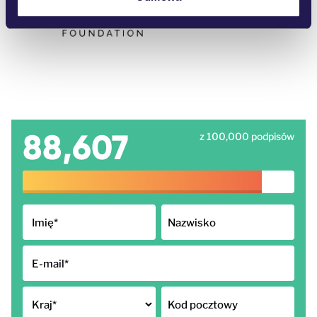
88,607
z 100,000 podpisów
Imię
*
Nazwisko
E-mail
*
Kraj
*
Kod pocztowy