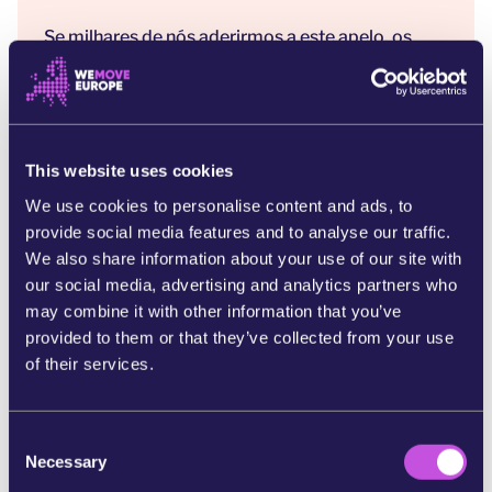
Se milhares de nós aderirmos a este apelo, os
nossos líderes terão muito mais probabilidade de
ir além das regras minimalistas da UE e aprovar
leis internas mais ambiciosas que realmente
protegem o nosso Planeta. Vai adicionar a sua
voz a este apelo, para garantir que nenhum crime
This website uses cookies
ambiental grave fique impune?
We use cookies to personalise content and ads, to
provide social media features and to analyse our traffic.
Referências:
We also share information about your use of our site with
[1] Consenso do painel de peritos independentes
our social media, advertising and analytics partners who
quanto à definição jurídica do Ecocídio:
may combine it with other information that you’ve
https://www.stopecocide.earth/legal-definition
provided to them or that they’ve collected from your use
of their services.
[2] Embora o texto revisto da Directiva relativa
aos crimes ambientais não inclua, por si só, a
palavra "Ecocídio", o seu preâmbulo diz que
C
pretende criminalizar "casos comparáveis ao
Necessary
o
Ecocídio". São ações que causam danos
n