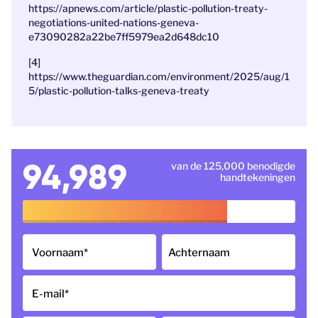
https://apnews.com/article/plastic-pollution-treaty-
negotiations-united-nations-geneva-
e73090282a22be7ff5979ea2d648dc10
[4]
https://www.theguardian.com/environment/2025/aug/1
5/plastic-pollution-talks-geneva-treaty
94,989
van de 125,000 benodigde
handtekeningen
Voornaam
*
Achternaam
E-mail
*