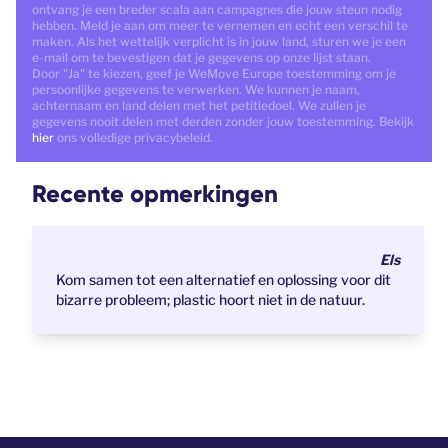
ontvang je een breder scala aan campagnes die jouw steun nodig
hebben. Meld je aan om meer te vernemen en echt een verschil te
maken. Als het wettelijk verplicht is in jouw land, sturen we je een
e-mail om te bevestigen dat je gegevens op onze lijst staan.
Door "Ja" te kiezen, geef je WeMove Europe toestemming om je
persoonlijke gegevens te verwerken. We kunnen je naam,
achternaam en land delen met het petitiedoel. We zullen je
gegevens nooit delen met derden zonder jouw toestemming. Bekijk
hier
ons volledige privacybeleid.
Recente opmerkingen
Els
Kom samen tot een alternatief en oplossing voor dit
bizarre probleem; plastic hoort niet in de natuur.