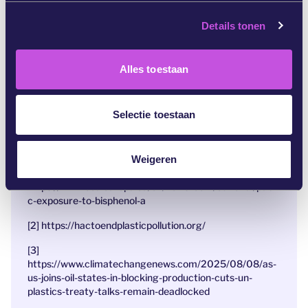
s
Details tonen
s
Bronnen:
e
[1] https://www.oecd.org/en/topics/plastics.html
l
Alles toestaan
e
https://www.theguardian.com/environment/2025/feb/0
c
3/levels-of-microplastics-in-human-brains-may-be-
t
rapidly-rising-study-suggests
Selectie toestaan
i
https://www.theguardian.com/environment/2024/feb/2
e
7/microplastics-found-every-human-placenta-tested-
Weigeren
study-health-impact
https://www.eea.europa.eu/en/newsroom/editorial/publi
c-exposure-to-bisphenol-a
[2] https://hactoendplasticpollution.org/
[3]
https://www.climatechangenews.com/2025/08/08/as-
us-joins-oil-states-in-blocking-production-cuts-un-
plastics-treaty-talks-remain-deadlocked