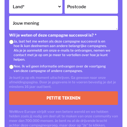
Land
*
Postcode
Jouw mening
Wil je weten of deze campagne succesvol is?
*
Ja, laat het me weten als deze campagne succesvol is en
hoe ik kan deelnemen aan andere belangrijke campagnes.
Als je je aanmeldt om onze e-mails te ontvangen, nemen we
contact met je op om je meer te vertellen over hoe je kunt
helpen.
Nee. Ik wil geen informatie ontvangen over de voortgang
van deze campagne of andere campagnes.
Je kunt je op elk moment uitschrijven. Ga gewoon naar onze
afmeldingspagina. Door je gegevens in te voeren bevestig je dat je
minstens 16 jaar oud bent.
PETITIE TEKENEN
WeMove Europe strijdt voor een betere wereld en we hebben
helden zoals jij nodig om deel uit te maken van onze community van
meer dan 700.000 mensen. Je bent nu al de drijvende kracht
achter deze campagneoproep, maar door op "Ja" te klikken,