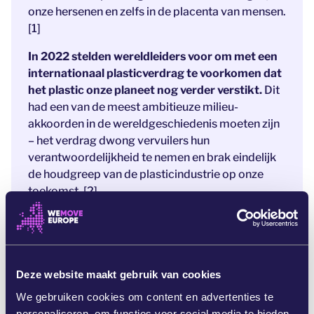
onze hersenen en zelfs in de placenta van mensen.
[1]
In 2022 stelden wereldleiders voor om met een
internationaal plasticverdrag te voorkomen dat
het plastic onze planeet nog verder verstikt.
Dit
had een van de meest ambitieuze milieu-
akkoorden in de wereldgeschiedenis moeten zijn
– het verdrag dwong vervuilers hun
verantwoordelijkheid te nemen en brak eindelijk
de houdgreep van de plasticindustrie op onze
toekomst. [2]
Maar mid-augustus liepen de onderhandelingen
in Genève stuk. [3] Er was namelijk de unanieme
instemming van meer dan 180 landen nodig.
Eén
plasticvervuilend land kan de hele wereld van
Deze website maakt gebruik van cookies
actie weghouden.
We gebruiken cookies om content en advertenties te
personaliseren, om functies voor social media te bieden