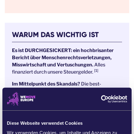
WARUM DAS WICHTIG IST
Es ist DURCHGESICKERT: ein hochbrisanter
Bericht über Menschenrechtsverletzungen,
Misswirtschaft und Vertuschungen.
Alles
[1]
finanziert durch unsere Steuergelder.
Im Mittelpunkt des Skandals?
Die best-
finanzierteste Behörde der EU,
die
Grenzschutzagentur Frontex
, die eigentlich
[2]
Menschen auf der Flucht schützen sollte.
Stattdessen sind sie Zeugen von
Diese Webseite verwendet Cookies
Menschenrechtsverletzungen und sahen zu wie
Menschen im Mittelmeer ertranken.
Wir verwenden Cookies, um Inhalte und Anzeigen zu