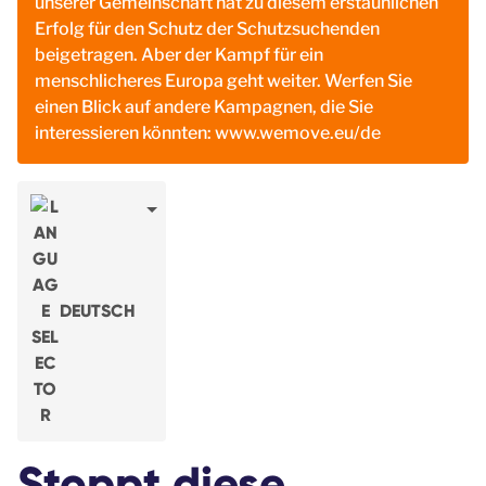
unserer Gemeinschaft hat zu diesem erstaunlichen
Erfolg für den Schutz der Schutzsuchenden
beigetragen. Aber der Kampf für ein
menschlicheres Europa geht weiter. Werfen Sie
einen Blick auf andere Kampagnen, die Sie
interessieren könnten:
www.wemove.eu/de
DEUTSCH
Stoppt diese