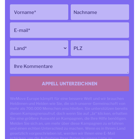
Vorname
*
Nachname
E-mail
*
Land
*
PLZ
Ihre Kommentare
APPELL UNTERZEICHNEN
WeMove Europe kämpft für eine bessere Welt und wir brauchen
Heldinnen und Helden wie Sie, die sich unserer Gemeinschaft von
mehr als 700.000 Menschen anschließen. Sie unterstützen bereits
diesen Kampagnenaufruf, doch wenn Sie auf „Ja“ klicken, erhalten
Sie eine größere Auswahl an Kampagnen, die Ihre Hilfe benötigen.
Melden Sie sich an, um mehr über diese Kampagnen zu erfahren
und einen echten Unterschied zu machen. Wenn es in Ihrem Land
gesetzlich vorgeschrieben ist, werden wir Ihnen eine E-Mail
schicken, um die Aufnahme Ihrer Daten in unsere Liste zu