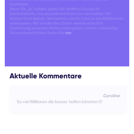
bestätigen.
Wenn Sie „Ja“ wählen, geben Sie WeMove Europe Ihr
Einverständnis, Ihre persönlichen Daten zu verarbeiten. Wir
können Ihren Namen, Nachnamen und Ihr Land an das Petitionsziel
weitergeben. Wir werden Ihre Daten niemals ohne Ihre
Zustimmung an andere Dritte weitergeben. Unsere vollständige
Datenschutzrichtlinie finden Sie
hier
.
Aktuelle Kommentare
Caroline
So viel Millionen die besser helfen könnten !!!