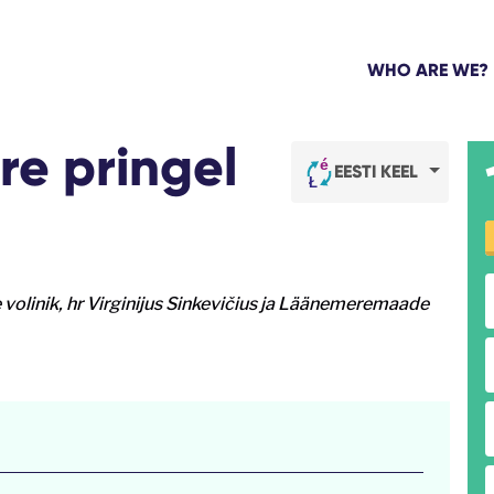
WHO ARE WE?
e pringel
EESTI KEEL
volinik, hr Virginijus Sinkevičius ja Läänemeremaade