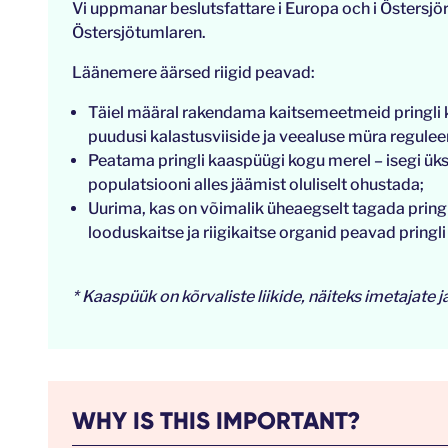
Vi uppmanar beslutsfattare i Europa och i Östersjö
Östersjötumlaren.
Läänemere äärsed riigid peavad:
Täiel määral rakendama kaitsemeetmeid pringli k
puudusi kalastusviiside ja veealuse müra regulee
Peatama pringli kaaspüügi kogu merel – isegi üks
populatsiooni alles jäämist oluliselt ohustada;
Uurima, kas on võimalik üheaegselt tagada pringl
looduskaitse ja riigikaitse organid peavad pringli
* Kaaspüük on kõrvaliste liikide, näiteks imetajate
WHY IS THIS IMPORTANT?