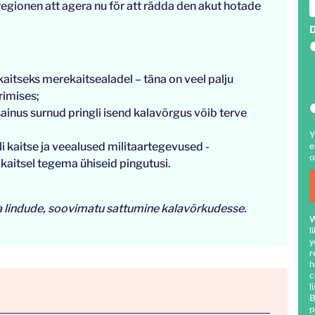
regionen att agera nu för att rädda den akut hotade
D
aitseks merekaitsealadel – täna on veel palju
rimises;
ainus surnud pringli isend kalavõrgus võib terve
Y
i kaitse ja veealused militaartegevused -
e
o
 kaitsel tegema ühiseid pingutusi.
 ja lindude, soovimatu sattumine kalavõrkudesse.
W
l
y
r
h
c
li
B
p