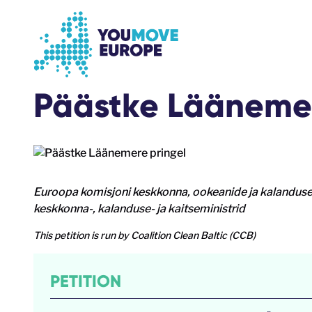
Go to main content
Skip to footer navigation
Päästke Läänemer
Euroopa komisjoni keskkonna, ookeanide ja kalanduse 
keskkonna-, kalanduse- ja kaitseministrid
This petition is run by Coalition Clean Baltic (CCB)
PETITION