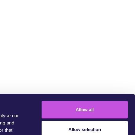
um
Allow all
alyse our
ing and
Allow selection
r that
 challenge injustice.