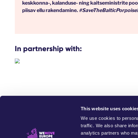
keskkonna-, kalanduse- ning kaitseministrite po
piisav ellu rakendamine.
#SaveTheBalticPorpoise!
In partnership with:
This website uses cookie
W
We use cookies to personal
traffic. We also share info
analytics partners who may
This website exists 