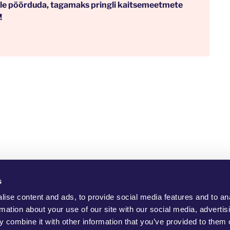
ole pöörduda, tagamaks pringli kaitsemeetmete
!
s
ho Are We?
YouMove Campaigns
Log-In
Help
Impress
ise content and ads, to provide social media features and to an
rmation about your use of our site with our social media, advertis
 combine it with other information that you’ve provided to them o
to promote positive social change, to protect the environment and to