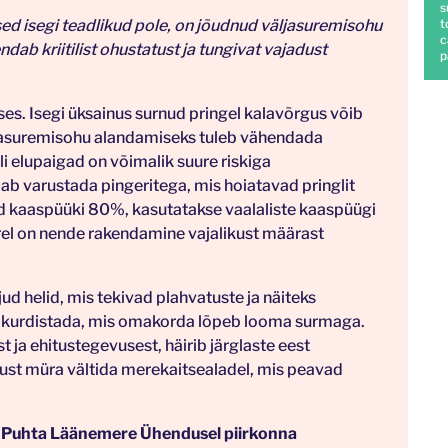
s
ed isegi teadlikud pole, on jõudnud väljasuremisohu
t
c
ndab kriitilist ohustatust ja tungivat vajadust
p
s. Isegi üksainus surnud pringel kalavõrgus võib
ljasuremisohu alandamiseks tuleb vähendada
gli elupaigad on võimalik suure riskiga
ab varustada pingeritega, mis hoiatavad pringlit
ad kaaspüüki 80%, kasutatakse vaalaliste kaaspüügi
el on nende rakendamine vajalikust määrast
jud helid, mis tekivad plahvatuste ja näiteks
li kurdistada, mis omakorda lõpeb looma surmaga.
 ja ehitustegevusest, häirib järglaste eest
alust müra vältida merekaitsealadel, mis peavad
ta Puhta Läänemere Ühendusel piirkonna