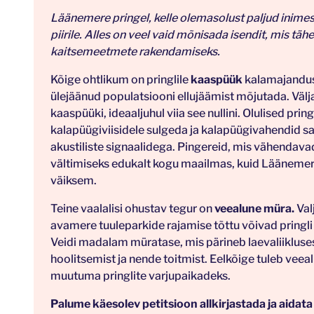
Läänemere pringel, kelle olemasolust paljud inimes
piirile. Alles on veel vaid mõnisada isendit, mis tähe
kaitsemeetmete rakendamiseks.
Kõige ohtlikum on pringlile
kaaspüük
kalamajanduse
ülejäänud populatsiooni ellujäämist mõjutada. Vä
kaaspüüki, ideaaljuhul viia see nullini. Olulised prin
kalapüügiviisidele sulgeda ja kalapüügivahendid sa
akustiliste signaalidega. Pingereid, mis vähendav
vältimiseks edukalt kogu maailmas, kuid Läänemer
väiksem.
Teine vaalalisi ohustav tegur on
veealune müra.
Val
avamere tuuleparkide rajamise tõttu võivad pring
Veidi madalam müratase, mis pärineb laevaliiklusest
hoolitsemist ja nende toitmist. Eelkõige tuleb vee
muutuma pringlite varjupaikadeks.
Palume käesolev petitsioon allkirjastada ja aida