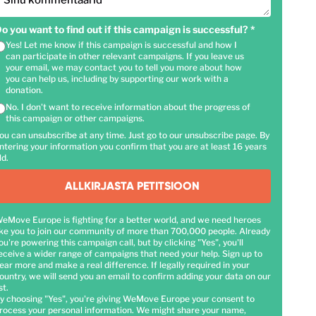
Sinu kommentaarid
o you want to find out if this campaign is successful?
*
Yes! Let me know if this campaign is successful and how I
can participate in other relevant campaigns. If you leave us
your email, we may contact you to tell you more about how
you can help us, including by supporting our work with a
donation.
No. I don't want to receive information about the progress of
this campaign or other campaigns.
ou can unsubscribe at any time. Just go to our unsubscribe page. By
ntering your information you confirm that you are at least 16 years
ld.
ALLKIRJASTA PETITSIOON
eMove Europe is fighting for a better world, and we need heroes
ike you to join our community of more than 700,000 people. Already
ou're powering this campaign call, but by clicking "Yes", you'll
eceive a wider range of campaigns that need your help. Sign up to
ear more and make a real difference. If legally required in your
ountry, we will send you an email to confirm adding your data on our
st.
y choosing "Yes", you're giving WeMove Europe your consent to
rocess your personal information. We might share your name,