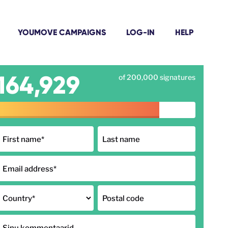
YOUMOVE CAMPAIGNS
LOG-IN
HELP
164,929
of 200,000 signatures
First name
*
Last name
Email address
*
Country
*
Postal code