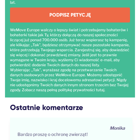
lat.
PODPISZ PETYCJĘ
WeMove Europe walczy o lepszy świat i potrzebujemy bohaterów i
bohaterki takie jak Ty, którzy dołączą do naszej społeczności
liczącej już ponad 700.000 osób. Już teraz wspierasz tę kampanię,
ale klikając „Tak”, będziesz otrzymywać nasze pozostałe kampanie,
które potrzebują Twojego wsparcia. Zarejestruj się, aby dowiedzieć
się więcej i dokonać prawdziwej zmiany. Jeśli jest to prawnie
wymagane w Twoim kraju, wyślemy Ci wiadomość e-mail, aby
potwierdzić dodanie Twoich danych do naszej listy.
Wybierając „Tak”, wyrażasz zgodę na przetwarzanie Twoich
danych osobowych przez WeMove Europe. Możemy udostępnić
Twoje imię, nazwisko i kraj docelowemu adresatowi petycji. Nigdy
nie udostępnimy Twoich danych innym stronom trzecim bez Twojej
zgody. Zobacz naszą pełną politykę prywatności
tutaj
.
Ostatnie komentarze
Monika
Bardzo proszę o ochronę zwierząt!