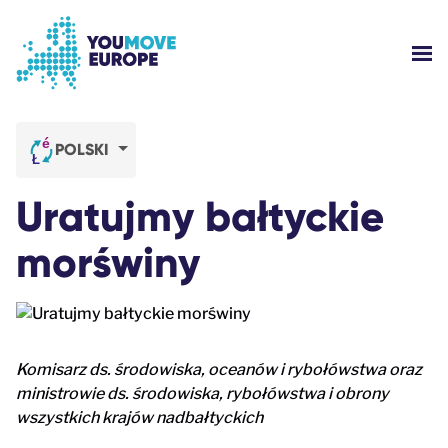
Przejdź do głównej treści
Przejdź do stopki
PO
KIM JESTEŚMY?
POLSKI
KAMPANIE YOUMOVE
Uratujmy bałtyckie
ZALOGUJ SIĘ
morświny
POMOC
Komisarz ds. środowiska, oceanów i rybołówstwa oraz
ministrowie ds. środowiska, rybołówstwa i obrony
wszystkich krajów nadbałtyckich