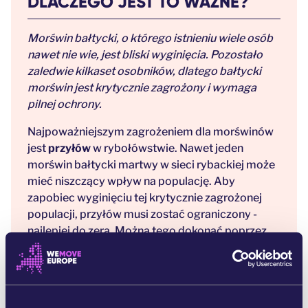
DLACZEGO JEST TO WAŻNE?
Morświn bałtycki, o którego istnieniu wiele osób
nawet nie wie, jest bliski wyginięcia. Pozostało
zaledwie kilkaset osobników, dlatego bałtycki
morświn jest krytycznie zagrożony i wymaga
pilnej ochrony.
Najpoważniejszym zagrożeniem dla morświnów
jest
przyłów
w rybołówstwie. Nawet jeden
morświn bałtycki martwy w sieci rybackiej może
mieć niszczący wpływ na populację. Aby
zapobiec wyginięciu tej krytycznie zagrożonej
populacji, przyłów musi zostać ograniczony -
najlepiej do zera. Można tego dokonać poprzez
zamknięcie ważnych dla morświnów obszarów
dla połowów wysokiego ryzyka oraz poprzez
użycie pingerów, urządzeń akustycznych
ostrzegających morświny o obecności sieci.