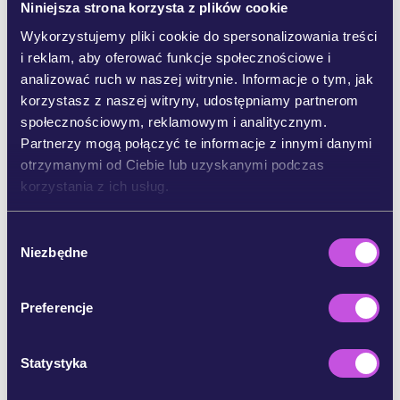
Pingery mogą ograniczyć przyłów nawet o 80% i
Niniejsza strona korzysta z plików cookie
są z powodzeniem stosowane na całym świecie
Wykorzystujemy pliki cookie do spersonalizowania treści
w celu uniknięcia przyłowu waleni, ale nie są one
i reklam, aby oferować funkcje społecznościowe i
wykorzystywane w takim stopniu, w jakim jest to
analizować ruch w naszej witrynie. Informacje o tym, jak
potrzebne w Morzu Bałtyckim.
korzystasz z naszej witryny, udostępniamy partnerom
społecznościowym, reklamowym i analitycznym.
Innym zagrożeniem dla morświna bałtyckiego
Partnerzy mogą połączyć te informacje z innymi danymi
jest
hałas podwodny
. Głośny hałas
otrzymanymi od Ciebie lub uzyskanymi podczas
spowodowany eksplozjami i budową np.
korzystania z ich usług.
morskich farm wiatrowych może spowodować
głuchotę morświna, co ostatecznie doprowadzi
do jego śmierci. Mniej intensywny hałas
W
Niezbędne
pochodzący z żeglugi lub budowy może
y
powodować zakłócenia ważnych zachowań,
b
takich jak karmienie czy pielęgnacja. Podwodny
ó
Preferencje
hałas powinien być ściśle ograniczony w
r
Morskich Obszarach Chronionych (MPA), aby
z
mogły one być bezpiecznymi przystaniami,
g
Statystyka
których morświny potrzebują.
o