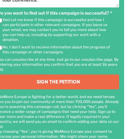
Your comments:
o you want to find out if this campaign is successful?
*
Yes! Let me know if this campaign is successful and how I
can participate in other relevant campaigns. If you leave us
your email, we may contact you to tell you more about how
you can help us, including by supporting our work with a
donation.
No. I don't want to receive information about the progress of
this campaign or other campaigns.
ou can unsubscribe at any time. Just go to our unsubscribe page. By
ntering your information you confirm that you are at least 16 years
ld.
SIGN THE PETITION
eMove Europe is fighting for a better world, and we need heroes
ike you to join our community of more than 700,000 people. Already
ou're powering this campaign call, but by clicking "Yes", you'll
eceive a wider range of campaigns that need your help. Sign up to
ear more and make a real difference. If legally required in your
ountry, we will send you an email to confirm adding your data on our
st.
y choosing "Yes", you're giving WeMove Europe your consent to
rocess your personal information. We might share your name,