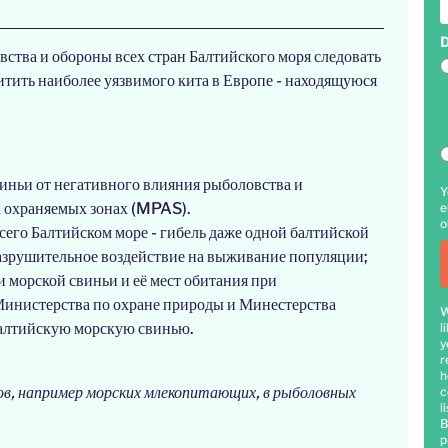
D
тва и обороны всех стран Балтийского моря следовать
итить наиболее уязвимого кита в Европе - находящуюся
.
иньи от негативного влияния рыболовства и
Y
 охраняемых зонах (MPAS).
e
o
сего Балтийском море - гибель даже одной балтийской
разрушительное воздействие на выживание популяции;
 морской свиньи и её мест обитания при
Министерства по охране природы и Минестерства
W
балтийскую морскую свинью.
l
y
r
h
дов, например морских млекопитающих, в рыболовных
c
li
B
p