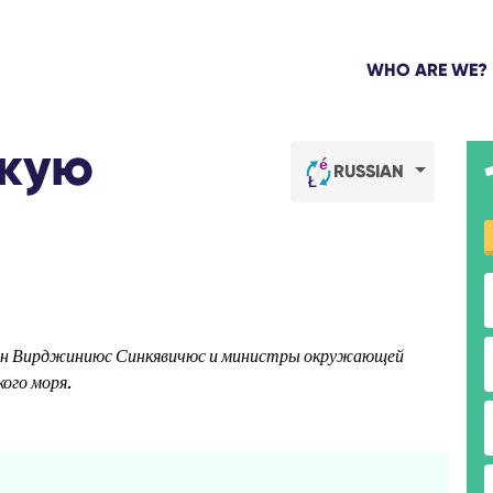
WHO ARE WE?
скую
RUSSIAN
 г-н Вирджиниюс Синкявичюс и министры окружающей
ого моря.