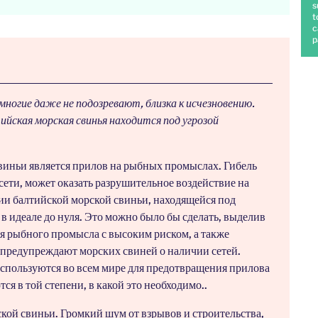
s
t
c
p
многие даже не подозревают, близка к исчезновению.
тийская морская свинья находится под угрозой
свиньи является прилов на рыбных промыслах. Гибель
ети, может оказать разрушительное воздействие на
и балтийской морской свиньи, находящейся под
в идеале до нуля. Это можно было бы сделать, выделив
я рыбного промысла с высоким риском, а также
 предупреждают морских свиней о наличии сетей.
спользуются во всем мире для предотвращения прилова
ся в той степени, в какой это необходимо..
кой свиньи. Громкий шум от взрывов и строительства,