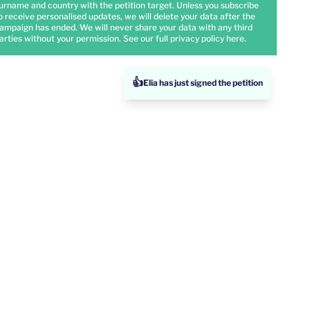
urname and country with the petition target. Unless you subscribe
o receive personalised updates, we will delete your data after the
ampaign has ended. We will never share your data with any third
arties without your permission. See our full privacy policy
here
.
👍
Elia has just signed the petition