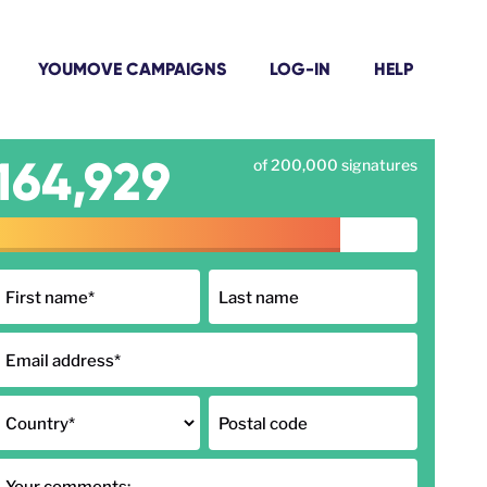
YOUMOVE CAMPAIGNS
LOG-IN
HELP
164,929
of 200,000 signatures
First name
*
Last name
Email address
*
Country
*
Postal code