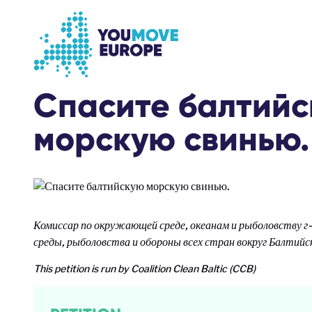
Go to main content
Skip to footer navigation
Спасите балтий
морскую свинью.
Комиссар по окружающей среде, океанам и рыболовству
среды, рыболовства и обороны всех стран вокруг Балтийск
This petition is run by Coalition Clean Baltic (CCB)