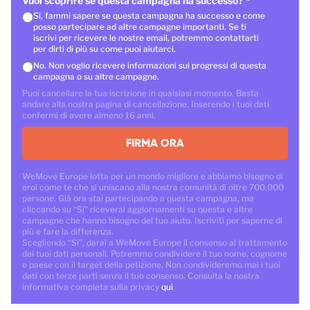
Vuoi scoprire se questa campagna ha successo?
*
Sì, fammi sapere se questa campagna ha successo e come
posso partecipare ad altre campagne importanti. Se ti
iscrivi per ricevere le nostre email, potremmo contattarti
per dirti di più su come puoi aiutarci.
No. Non voglio ricevere informazioni sui progressi di questa
campagna o su altre campagne.
Puoi cancellare la tua iscrizione in qualsiasi momento. Basta
andare alla nostra pagina di cancellazione. Inserendo i tuoi dati
confermi di avere almeno 16 anni.
FIRMA ORA
WeMove Europe lotta per un mondo migliore e abbiamo bisogno di
eroi come te che si uniscano alla nostra comunità di oltre 700.000
persone. Già ora stai partecipando a questa campagna, ma
cliccando su “Sì” riceverai aggiornamenti su questa e altre
campagne che hanno bisogno del tuo aiuto. Iscriviti per saperne di
più e fare la differenza.
Scegliendo “Sì”, darai a WeMove Europe il consenso al trattamento
dei tuoi dati personali. Potremmo condividere il tuo nome, cognome
e paese con il target della petizione. Non condivideremo mai i tuoi
dati con terze parti senza il tuo consenso. Consulta la nostra
informativa completa sulla privacy
qui
.