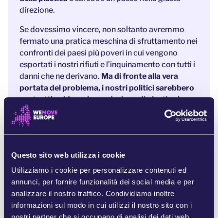
direzione.
Se dovessimo vincere, non soltanto avremmo
fermato una pratica meschina di sfruttamento nei
confronti dei paesi più poveri in cui vengono
esportati i nostri rifiuti e l’inquinamento con tutti i
danni che ne derivano.
Ma di fronte alla vera
portata del problema, i nostri politici sarebbero
costretti a ridurre la produzione di plastica in
generale, definendo nuovi sistemi ecologici di
riutilizzo e conservazione sostenibili.
Riferimenti:
Questo sito web utilizza i cookie
L’esposizione alle tossine derivanti dal riciclo della plas
Utilizziamo i cookie per personalizzare contenuti ed
tica aumenta il rischio di tumori, conseguenze neurologic
annunci, per fornire funzionalità dei social media e per
he e danni al nostro sistema riproduttivo. Gli studi dimost
analizzare il nostro traffico. Condividiamo inoltre
rano che tali tossine penetrano anche nella catena alime
informazioni sul modo in cui utilizzi il nostro sito con i
ntare, specie nelle aree dove avviene il riciclo, la combust
ione o l’accumulo della plastica. Test ripetuti condotti su t
nostri partner che si occupano di analisi dei dati web,