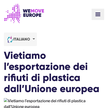
Vai al contenuto principale
Vai al footer
MOST
SU DI NOI
COMUNITÀ
AGGIORNAMENTI
ITALIANO
VITTORIE
Campagne
SQUADRA
Vietiamo
LAVORA CON NOI
Unisciti
COME CI FINANZIAMO
l’esportazione dei
CONTATTACI
DONA
rifiuti di plastica
dall’Unione europea