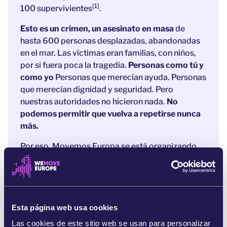
[1]
100 supervivientes
.
Esto es un crimen, un asesinato en masa
de
hasta 600 personas desplazadas, abandonadas
en el mar. Las víctimas eran familias, con niños,
por si fuera poca la tragedia.
Personas como tú y
como yo
Personas que merecían ayuda. Personas
que merecían dignidad y seguridad. Pero
nuestras autoridades no hicieron nada.
No
podemos permitir que vuelva a repetirse nunca
más.
Por eso, Movemos Europa se está organizando,
junto con otras organizaciones de toda Europa. El
primer paso es formar una coalición masiva de
personas para,
juntas, exigir responsabilidades
por este desastre a quienes las tienen. La
política fronteriza de la UE mata.
Un
Esta página web usa cookies
acontecimiento como este, tan trágico y
Las cookies de este sitio web se usan para personalizar