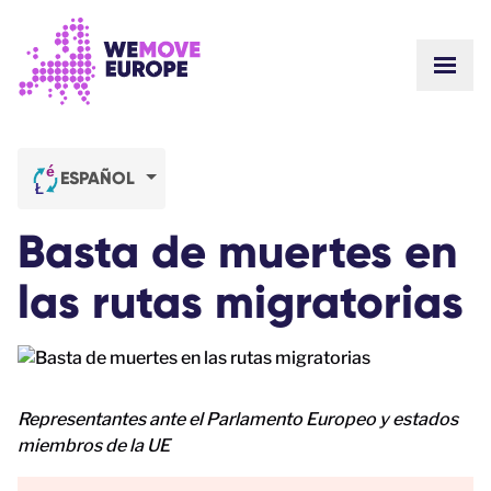
Ir al contenido principal
Saltar al pie de página
MOST
SOBRE NOSOTROS
COMUNIDAD
ACTUALIZACIONES
ESPAÑOL
VICTORIAS
Campañas
EQUIPO
Basta de muertes en
ÚNETE AL EQUIPO
Únete a nuestra comunidad
CÓMO NOS FINANCIAMOS
las rutas migratorias
CONTACTO
DONA
Representantes ante el Parlamento Europeo y estados
miembros de la UE