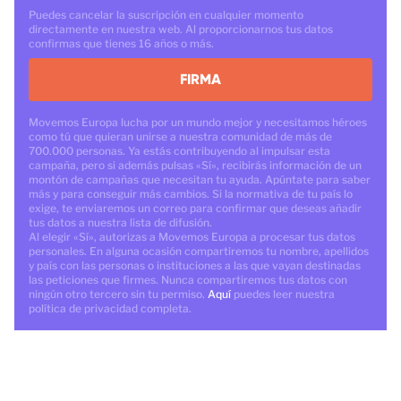
Puedes cancelar la suscripción en cualquier momento
directamente en nuestra web. Al proporcionarnos tus datos
confirmas que tienes 16 años o más.
FIRMA
Movemos Europa lucha por un mundo mejor y necesitamos héroes
como tú que quieran unirse a nuestra comunidad de más de
700.000 personas. Ya estás contribuyendo al impulsar esta
campaña, pero si además pulsas «Sí», recibirás información de un
montón de campañas que necesitan tu ayuda. Apúntate para saber
más y para conseguir más cambios. Si la normativa de tu país lo
exige, te enviaremos un correo para confirmar que deseas añadir
tus datos a nuestra lista de difusión.
Al elegir «Sí», autorizas a Movemos Europa a procesar tus datos
personales. En alguna ocasión compartiremos tu nombre, apellidos
y país con las personas o instituciones a las que vayan destinadas
las peticiones que firmes. Nunca compartiremos tus datos con
ningún otro tercero sin tu permiso.
Aquí
puedes leer nuestra
política de privacidad completa.