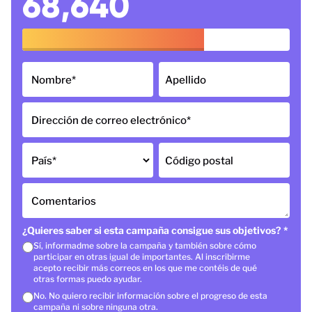
68,640
Nombre
*
Apellido
Dirección de correo electrónico
*
País
*
Código postal
Comentarios
¿Quieres saber si esta campaña consigue sus objetivos?
*
Sí, informadme sobre la campaña y también sobre cómo
participar en otras igual de importantes. Al inscribirme
acepto recibir más correos en los que me contéis de qué
otras formas puedo ayudar.
No. No quiero recibir información sobre el progreso de esta
campaña ni sobre ninguna otra.