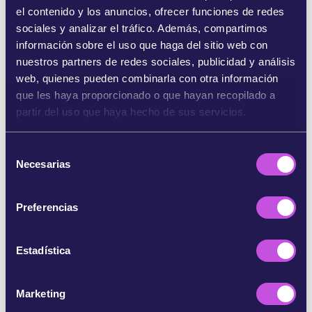
desolador que resulta casi inconcebible, podría
el contenido y los anuncios, ofrecer funciones de redes
suponer un antes y un después en la cruel actitud
sociales y analizar el tráfico. Además, compartimos
de Europa hacia las personas desplazadas.
información sobre el uso que haga del sitio web con
nuestros partners de redes sociales, publicidad y análisis
¿Quieres unirte a esta campaña para que
esto no
web, quienes pueden combinarla con otra información
vuelva a suceder nunca más
en Europa?
que les haya proporcionado o que hayan recopilado a
partir del uso que haya hecho de sus servicios.
Referencias:
https://www.rtve.es/noticias/20230616/cifras-naufr
S
agio-grecia-barco-sobrecargado-precio-pasaje/244968
Necesarias
e
3.shtml
l
e
https://www.elperiodico.com/es/internacional/20230
Preferencias
617/oscar-camps-supervivientes-grecia-remolco-8878
c
6715
c
i
Estadística
https://www.wemove.eu/es/victories/jefe-de-fronter
ó
as-de-la-ue-dimita
n
Marketing
d