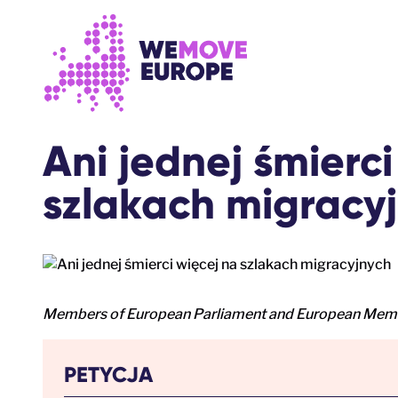
Przejdź do głównej treści
Przejdź do stopki
Ani jednej śmierci
szlakach migracy
Members of European Parliament and European Memb
PETYCJA