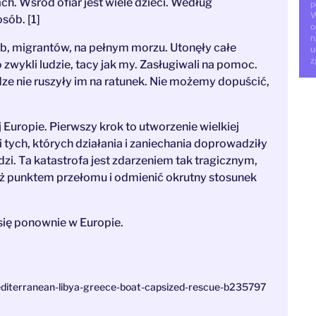
h. Wśród ofiar jest wiele dzieci. Według
p
W
sób. [1]
o
n
, migrantów, na pełnym morzu. Utonęły całe
u
z
to zwykli ludzie, tacy jak my. Zasługiwali na pomoc.
ze nie ruszyły im na ratunek. Nie możemy dopuścić,
 Europie. Pierwszy krok to utworzenie wielkiej
tych, których działania i zaniechania doprowadziły
udzi. Ta katastrofa jest zdarzeniem tak tragicznym,
też punktem przełomu i odmienić okrutny stosunek
się ponownie w Europie.
diterranean-libya-greece-boat-capsized-rescue-b235797