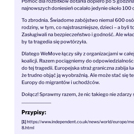
Pomoc dla rozbitków dotarła dopiero po 5 godzinac
najnowszych doniesień ocalało jedynie około 100 o
To zbrodnia. Świadome zabójstwo niemal 600 osób
rodziny, w tym, co najstraszniejsze, dzieci – a byli 
Zasługiwali na bezpieczeństwo i godność. Ale wład
by ta tragedia się powtórzyła.
Dlatego WeMove łączy siły z organizacjami w całej
koalicji. Razem pociągniemy do odpowiedzialności 
do tej tragedii. Europejska straż graniczna zabija l
że trudno objąć ją wyobraźnią. Ale może stać się 
Europy do migrantów i uchodźców.
Dołącz! Sprawmy razem, że nic takiego nie zdarzy 
Przypisy:
https://www.independent.co.uk/news/world/europe/me
8.html