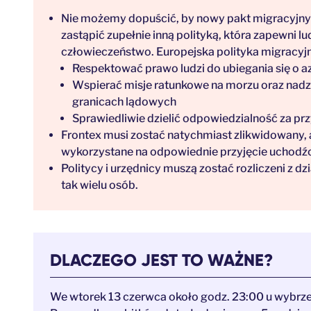
Nie możemy dopuścić, by nowy pakt migracyjny 
zastąpić zupełnie inną polityką, która zapewni 
człowieczeństwo. Europejska polityka migracyj
Respektować prawo ludzi do ubiegania się o a
Wspierać misje ratunkowe na morzu oraz nadz
granicach lądowych
Sprawiedliwie dzielić odpowiedzialność za p
Frontex musi zostać natychmiast zlikwidowany, 
wykorzystane na odpowiednie przyjęcie uchodźcó
Politycy i urzędnicy muszą zostać rozliczeni z d
tak wielu osób.
DLACZEGO JEST TO WAŻNE?
We wtorek 13 czerwca około godz. 23:00 u wybrzeż