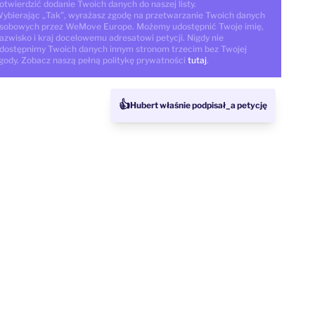
otwierdzić dodanie Twoich danych do naszej listy.
ybierając „Tak”, wyrażasz zgodę na przetwarzanie Twoich danych
sobowych przez WeMove Europe. Możemy udostępnić Twoje imię,
azwisko i kraj docelowemu adresatowi petycji. Nigdy nie
dostępnimy Twoich danych innym stronom trzecim bez Twojej
gody. Zobacz naszą pełną politykę prywatności
tutaj
.
👍
Hubert właśnie podpisał_a petycję