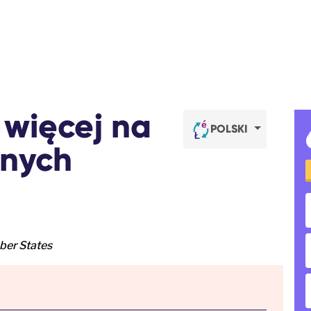
 więcej na
POLSKI
jnych
er States