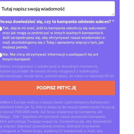
Tutaj napisz swoją wiadomość
hcesz dowiedzieć się, czy ta kampania odniesie sukces?
*
Tak, dajcie mi znać, jeśli ta kampania zakończy się sukcesem
oraz jak mogę uczestniczyć w innych ważnych kampaniach.
Jeśli zarejestrujesz się, aby otrzymywać nasze wiadomości e-
mail, skontaktujemy się z Tobą i opowiemy więcej o tym, jak
możesz pomóc.
Nie. Nie chcę otrzymywać informacji o postępach tej ani
innych kampanii.
ożesz zrezygnować z subskrypcji w dowolnym momencie.
ystarczy przejść do naszej strony rezygnacji z subskrypcji.
prowadzając swoje dane, potwierdzasz, że masz co najmniej 16 lat.
PODPISZ PETYCJĘ
eMove Europe walczy o lepszy świat i potrzebujemy bohaterów i
ohaterki takie jak Ty, którzy dołączą do naszej społeczności liczącej
uż ponad 700.000 osób. Już teraz wspierasz tę kampanię, ale
likając „Tak”, będziesz otrzymywać nasze pozostałe kampanie,
tóre potrzebują Twojego wsparcia. Zarejestruj się, aby dowiedzieć
ię więcej i dokonać prawdziwej zmiany. Jeśli jest to prawnie
ymagane w Twoim kraju, wyślemy Ci wiadomość e-mail, aby