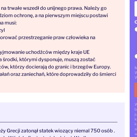
na trwałe wszedł do unijnego prawa. Należy go
ludziom ochronę, a na pierwszym miejscu postawi
C
na musi:
zyl
orować przestrzeganie praw człowieka na
rzyjmowanie uchodźców między kraje UE
a środki, którymi dysponuje, muszą zostać
w, którzy docierają do granic i brzegów Europy.
M
W
ziałań oraz zaniechań, które doprowadziły do śmierci
W
W
b
j
k
k
s
y Grecji zatonął statek wiozący niemal 750 osób .
w