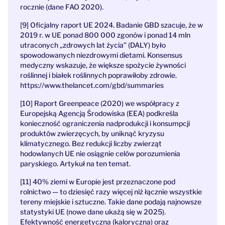
rocznie (
dane FAO 2020
).
[9] Oficjalny raport UE 2024.
Badanie GBD
szacuje, że w
2019 r. w UE ponad 800 000 zgonów i ponad 14 mln
utraconych „zdrowych lat życia” (DALY) było
spowodowanych niezdrowymi dietami. Konsensus
medyczny wskazuje, że większe spożycie żywności
roślinnej i białek roślinnych poprawiłoby zdrowie.
https://www.thelancet.com/gbd/summaries
[10]
Raport Greenpeace (2020)
we współpracy z
Europejską Agencją Środowiska (EEA) podkreśla
konieczność ograniczenia nadprodukcji i konsumpcji
produktów zwierzęcych, by uniknąć kryzysu
klimatycznego. Bez redukcji liczby zwierząt
hodowlanych UE nie osiągnie celów porozumienia
paryskiego.
Artykuł na ten temat.
[11] 40% ziemi w Europie jest przeznaczone pod
rolnictwo — to dziesięć razy więcej niż łącznie wszystkie
tereny miejskie i sztuczne.
Takie dane podają najnowsze
statystyki UE
(nowe dane ukażą się w 2025).
Efektywność energetyczna (kaloryczna) oraz