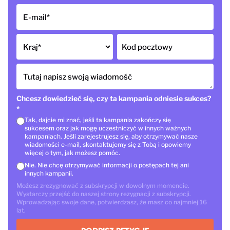
E-mail
*
Kraj
*
Kod pocztowy
Tutaj napisz swoją wiadomość
Chcesz dowiedzieć się, czy ta kampania odniesie sukces?
*
Tak, dajcie mi znać, jeśli ta kampania zakończy się
sukcesem oraz jak mogę uczestniczyć w innych ważnych
kampaniach. Jeśli zarejestrujesz się, aby otrzymywać nasze
wiadomości e-mail, skontaktujemy się z Tobą i opowiemy
więcej o tym, jak możesz pomóc.
Nie. Nie chcę otrzymywać informacji o postępach tej ani
innych kampanii.
Możesz zrezygnować z subskrypcji w dowolnym momencie.
Wystarczy przejść do naszej strony rezygnacji z subskrypcji.
Wprowadzając swoje dane, potwierdzasz, że masz co najmniej 16
lat.