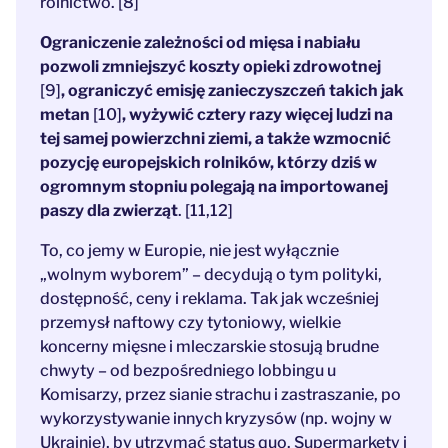
rolnictwo. [8]
Ograniczenie zależności od mięsa i nabiału
pozwoli zmniejszyć koszty opieki zdrowotnej
[9]
, ograniczyć emisję zanieczyszczeń takich jak
metan
[10]
, wyżywić cztery razy więcej ludzi na
tej samej powierzchni ziemi, a także wzmocnić
pozycję europejskich rolników, którzy dziś w
ogromnym stopniu polegają na importowanej
paszy dla zwierząt
. [11,12]
To, co jemy w Europie, nie jest wyłącznie
„wolnym wyborem” – decydują o tym polityki,
dostępność, ceny i reklama. Tak jak wcześniej
przemysł naftowy czy tytoniowy, wielkie
koncerny mięsne i mleczarskie stosują brudne
chwyty – od bezpośredniego lobbingu u
Komisarzy, przez sianie strachu i zastraszanie, po
wykorzystywanie innych kryzysów (np. wojny w
Ukrainie), by utrzymać status quo. Supermarkety i