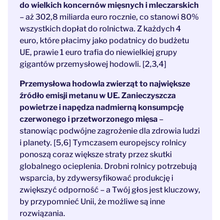
do wielkich koncernów mięsnych i mleczarskich
– aż 302,8 miliarda euro rocznie, co stanowi 80%
wszystkich dopłat do rolnictwa. Z każdych 4
euro, które płacimy jako podatnicy do budżetu
UE, prawie 1 euro trafia do niewielkiej grupy
gigantów przemysłowej hodowli. [2,3,4]
Przemysłowa hodowla zwierząt to największe
źródło emisji metanu w UE. Zanieczyszcza
powietrze i napędza nadmierną konsumpcję
czerwonego i przetworzonego mięsa
–
stanowiąc podwójne zagrożenie dla zdrowia ludzi
i planety. [5,6] Tymczasem europejscy rolnicy
ponoszą coraz większe straty przez skutki
globalnego ocieplenia. Drobni rolnicy potrzebują
wsparcia, by zdywersyfikować produkcję i
zwiększyć odporność – a Twój głos jest kluczowy,
by przypomnieć Unii, że możliwe są inne
rozwiązania.