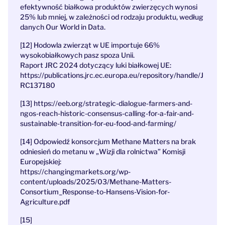
efektywność białkowa produktów zwierzęcych wynosi
25% lub mniej, w zależności od rodzaju produktu, według
danych
Our World in Data.
[12] Hodowla zwierząt w UE importuje 66%
wysokobiałkowych pasz spoza Unii.
Raport JRC 2024 dotyczący luki białkowej UE:
https://publications.jrc.ec.europa.eu/repository/handle/J
RC137180
[13]
https://eeb.org/strategic-dialogue-farmers-and-
ngos-reach-historic-consensus-calling-for-a-fair-and-
sustainable-transition-for-eu-food-and-farming/
[14] Odpowiedź konsorcjum Methane Matters na brak
odniesień do metanu w „Wizji dla rolnictwa” Komisji
Europejskiej:
https://changingmarkets.org/wp-
content/uploads/2025/03/Methane-Matters-
Consortium_Response-to-Hansens-Vision-for-
Agriculture.pdf
[15]