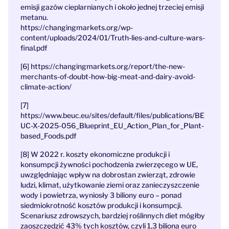
emisji gazów cieplarnianych i około jednej trzeciej emisji
metanu.
https://changingmarkets.org/wp-
content/uploads/2024/01/Truth-lies-and-culture-wars-
final.pdf
[6]
https://changingmarkets.org/report/the-new-
merchants-of-doubt-how-big-meat-and-dairy-avoid-
climate-action/
[7]
https://www.beuc.eu/sites/default/files/publications/BE
UC-X-2025-056_Blueprint_EU_Action_Plan_for_Plant-
based_Foods.pdf
[8] W 2022 r. koszty ekonomiczne produkcji i
konsumpcji żywności pochodzenia zwierzęcego w UE,
uwzględniając wpływ na dobrostan zwierząt, zdrowie
ludzi, klimat, użytkowanie ziemi oraz zanieczyszczenie
wody i powietrza, wyniosły 3 biliony euro – ponad
siedmiokrotność kosztów produkcji i konsumpcji.
Scenariusz zdrowszych, bardziej roślinnych diet mógłby
zaoszczędzić 43% tych kosztów, czyli 1,3 biliona euro