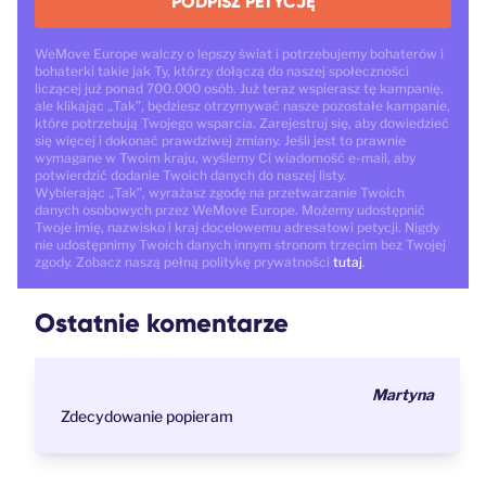
PODPISZ PETYCJĘ
WeMove Europe walczy o lepszy świat i potrzebujemy bohaterów i
bohaterki takie jak Ty, którzy dołączą do naszej społeczności
liczącej już ponad 700.000 osób. Już teraz wspierasz tę kampanię,
ale klikając „Tak”, będziesz otrzymywać nasze pozostałe kampanie,
które potrzebują Twojego wsparcia. Zarejestruj się, aby dowiedzieć
się więcej i dokonać prawdziwej zmiany. Jeśli jest to prawnie
wymagane w Twoim kraju, wyślemy Ci wiadomość e-mail, aby
potwierdzić dodanie Twoich danych do naszej listy.
Wybierając „Tak”, wyrażasz zgodę na przetwarzanie Twoich
danych osobowych przez WeMove Europe. Możemy udostępnić
Twoje imię, nazwisko i kraj docelowemu adresatowi petycji. Nigdy
nie udostępnimy Twoich danych innym stronom trzecim bez Twojej
zgody. Zobacz naszą pełną politykę prywatności
tutaj
.
Ostatnie komentarze
Martyna
Zdecydowanie popieram