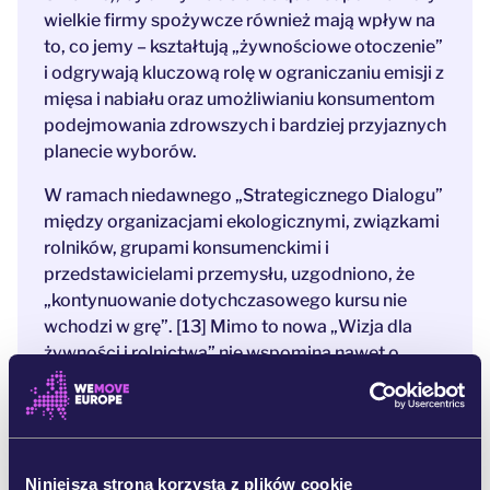
wielkie firmy spożywcze również mają wpływ na
to, co jemy – kształtują „żywnościowe otoczenie”
i odgrywają kluczową rolę w ograniczaniu emisji z
mięsa i nabiału oraz umożliwianiu konsumentom
podejmowania zdrowszych i bardziej przyjaznych
planecie wyborów.
W ramach niedawnego „Strategicznego Dialogu”
między organizacjami ekologicznymi, związkami
rolników, grupami konsumenckimi i
przedstawicielami przemysłu, uzgodniono, że
„kontynuowanie dotychczasowego kursu nie
wchodzi w grę”. [13] Mimo to nowa „Wizja dla
żywności i rolnictwa” nie wspomina nawet o
metanie [14] i nie odpowiada na wyzwania
transformacji systemu żywnościowego. Gotowy
już „Plan Działań UE dla Żywności Roślinnej”
mógłby zostać wdrożony przez Komisję
Europejską, by wesprzeć zmiany i poprawić
Niniejsza strona korzysta z plików cookie