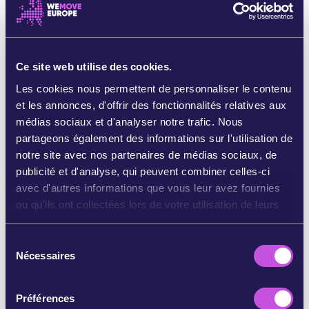
Carolina Wetlands Association, USA
CEEWeb for Biodiversity, Hongrie
Clean Air Carolina, USA
ClientEarth, International
Ce site web utilise des cookies.
Coastal Plan Conservation Group, USA
Les cookies nous permettent de personnaliser le contenu
Comite Schone Lucht (Clean Air Committee),
et les annonces, d'offrir des fonctionnalités relatives aux
Pays-Bas
médias sociaux et d'analyser notre trafic. Nous
Conservation North, Canada
partageons également des informations sur l'utilisation de
Corporate Europe Observatory, UE
notre site avec nos partenaires de médias sociaux, de
Danmarks Naturfredningsforening (Danish
publicité et d'analyse, qui peuvent combiner celles-ci
Society for Nature Conservation), Danemark
avec d'autres informations que vous leur avez fournies
Denkhaus Bremen, Allemagne
ou qu'ils ont collectées lors de votre utilisation de leurs
DiEM25, UE
services.
Dogwood Alliance, USA
S
Earth Thrive, Royaume-Uni/Serbie
Nécessaires
é
Ecology Action Centre, Canada
l
EDSP ECO, Pays-Bas
e
Eesti Metsa Abiks (Estonian Forest Aid),
Préférences
c