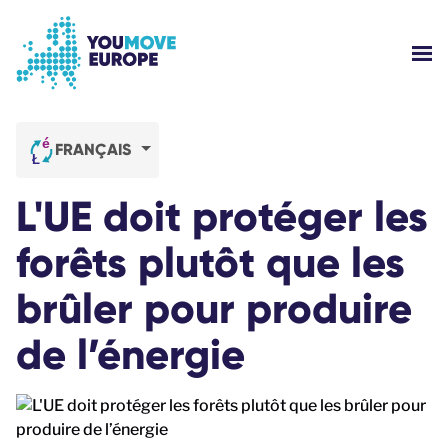
Aller au contenu principal
Passer à la navigation en pied de page
AFF
QUI SOMMES NOUS ?
FRANÇAIS
CAMPAGNES YOUMOVE
L'UE doit protéger les
S'IDENTIFIER
forêts plutôt que les
brûler pour produire
AIDE
de l’énergie