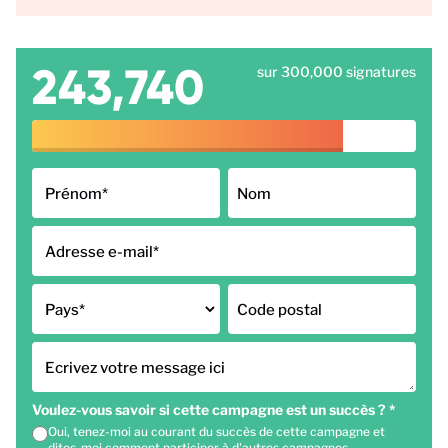
243,740
sur 300,000 signatures
Prénom
*
Nom
Adresse e-mail
*
Pays
*
Code postal
Ecrivez votre message ici
Voulez-vous savoir si cette campagne est un succès ?
*
Oui, tenez-moi au courant du succès de cette campagne et
dites-moi comment participer à d'autres campagnes