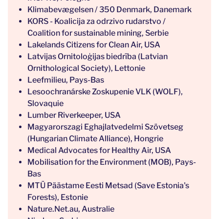
Klimabevægelsen / 350 Denmark, Danemark
KORS - Koalicija za odrzivo rudarstvo /
Coalition for sustainable mining, Serbie
Lakelands Citizens for Clean Air, USA
Latvijas Ornitoloģijas biedrība (Latvian
Ornithological Society), Lettonie
Leefmilieu, Pays-Bas
Lesoochranárske Zoskupenie VLK (WOLF),
Slovaquie
Lumber Riverkeeper, USA
Magyarorszagi Eghajlatvedelmi Szövetseg
(Hungarian Climate Alliance), Hongrie
Medical Advocates for Healthy Air, USA
Mobilisation for the Environment (MOB), Pays-
Bas
MTÜ Päästame Eesti Metsad (Save Estonia's
Forests), Estonie
Nature.Net.au, Australie