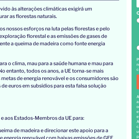
evido às alterações climáticas exigirá um
Q
ar as florestas naturais.
s nossos esforços na luta pelas florestas e pelo
exploração florestal e as emissões de gases de
ente a queima de madeira como fonte energia
P
para o clima, mau para a saúde humana e mau para
n
c
No entanto, todos os anos, a UE torna-se mais
 metas de energia renovável e os consumidores são
de euros em subsídios para esta falsa solução
A
a
o
e
e
s e aos Estados-Membros da UE para:
A
c
ueima de madeira e direcionar este apoio para a
u
p
 de energia renovável com baixas emissões de GEE