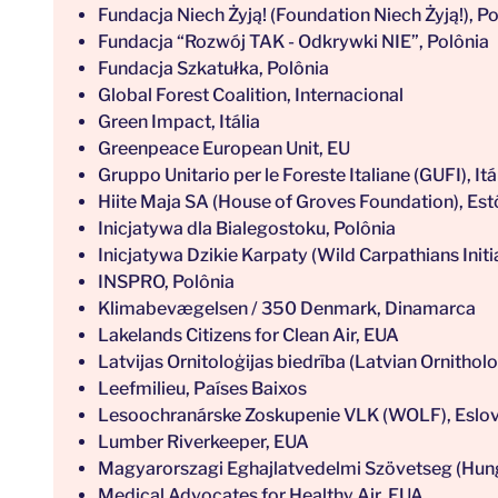
Fundacja Niech Żyją! (Foundation Niech Żyją!), P
Fundacja “Rozwój TAK - Odkrywki NIE”, Polônia
Fundacja Szkatułka, Polônia
Global Forest Coalition, Internacional
Green Impact, Itália
Greenpeace European Unit, EU
Gruppo Unitario per le Foreste Italiane (GUFI), Itá
Hiite Maja SA (House of Groves Foundation), Est
Inicjatywa dla Bialegostoku, Polônia
Inicjatywa Dzikie Karpaty (Wild Carpathians Initi
INSPRO, Polônia
Klimabevægelsen / 350 Denmark, Dinamarca
Lakelands Citizens for Clean Air, EUA
Latvijas Ornitoloģijas biedrība (Latvian Ornitholo
Leefmilieu, Países Baixos
Lesoochranárske Zoskupenie VLK (WOLF), Eslo
Lumber Riverkeeper, EUA
Magyarorszagi Eghajlatvedelmi Szövetseg (Hunga
Medical Advocates for Healthy Air, EUA