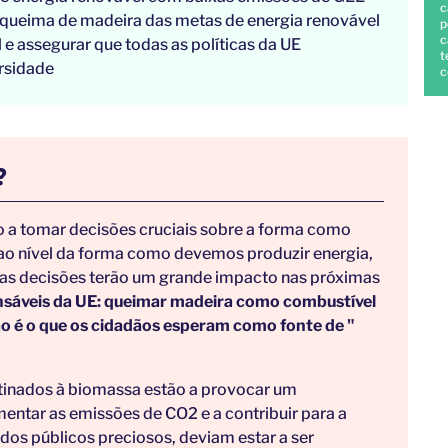
c
da queima de madeira das metas de energia renovável
p
c
 e assegurar que todas as políticas da UE
t
ersidade
c
?
o a tomar decisões cruciais sobre a forma como
, ao nível da forma como devemos produzir energia,
stas decisões terão um grande impacto nas próximas
nsáveis da UE: queimar madeira como combustível
não é o que os cidadãos esperam como fonte de "
stinados à biomassa estão a provocar um
mentar as emissões de CO2 e a contribuir para a
dos públicos preciosos, deviam estar a ser