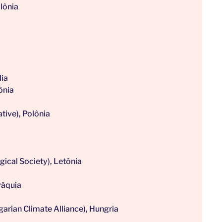
olônia
lia
ônia
ative), Polônia
gical Society), Letônia
váquia
rian Climate Alliance), Hungria