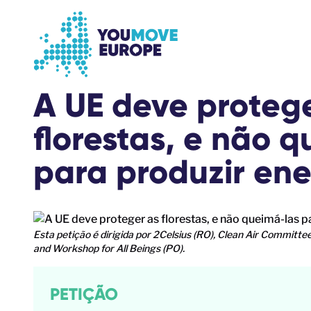
Go to main content
Skip to footer navigation
A UE deve proteg
florestas, e não 
para produzir ene
Esta petição é dirigida por 2Celsius (RO), Clean Air Committ
and Workshop for All Beings (PO).
PETIÇÃO