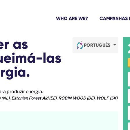
WHO ARE WE?
CAMPANHAS 
er as
PORTUGUÊS
queimá-las
rgia.
ee (NL), Estonian Forest Aid (EE), ROBIN WOOD (DE), WOLF (SK)