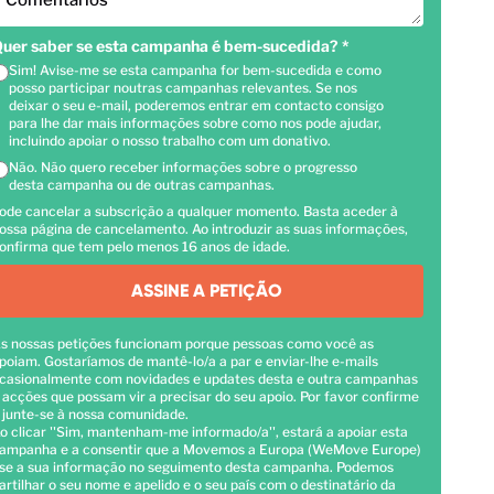
Comentários
uer saber se esta campanha é bem-sucedida?
*
Sim! Avise-me se esta campanha for bem-sucedida e como
posso participar noutras campanhas relevantes. Se nos
deixar o seu e-mail, poderemos entrar em contacto consigo
para lhe dar mais informações sobre como nos pode ajudar,
incluindo apoiar o nosso trabalho com um donativo.
Não. Não quero receber informações sobre o progresso
desta campanha ou de outras campanhas.
ode cancelar a subscrição a qualquer momento. Basta aceder à
ossa página de cancelamento. Ao introduzir as suas informações,
onfirma que tem pelo menos 16 anos de idade.
ASSINE A PETIÇÃO
s nossas petições funcionam porque pessoas como você as
poiam. Gostaríamos de mantê-lo/a a par e enviar-lhe e-mails
casionalmente com novidades e updates desta e outra campanhas
 acções que possam vir a precisar do seu apoio. Por favor confirme
 junte-se à nossa comunidade.
o clicar ''Sim, mantenham-me informado/a'', estará a apoiar esta
ampanha e a consentir que a Movemos a Europa (WeMove Europe)
se a sua informação no seguimento desta campanha. Podemos
artilhar o seu nome e apelido e o seu país com o destinatário da