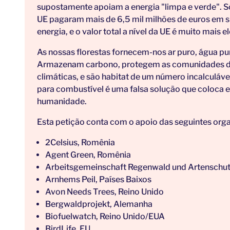
supostamente apoiam a energia "limpa e verde". 
UE pagaram mais de 6,5 mil milhões de euros em s
energia, e o valor total a nível da UE é muito mais 
As nossas florestas fornecem-nos ar puro, água pur
Armazenam carbono, protegem as comunidades do
climáticas, e são habitat de um número incalculáve
para combustível é uma falsa solução que coloca 
humanidade.
Esta petição conta com o apoio das seguintes org
2Celsius, Romênia
Agent Green, Romênia
Arbeitsgemeinschaft Regenwald und Artenschu
Arnhems Peil, Países Baixos
Avon Needs Trees, Reino Unido
Bergwaldprojekt, Alemanha
Biofuelwatch, Reino Unido/EUA
BirdLife, EU