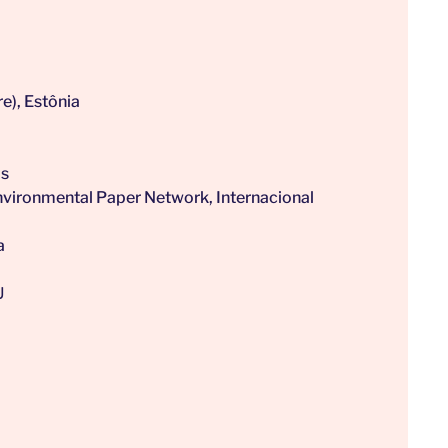
e), Estônia
os
nvironmental Paper Network, Internacional
a
U