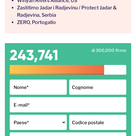
Winyah Rivers Alliance, US
Zastitimo Jadar i Radjevinu / Protect Jadar &
Radjevina, Serbia
ZERO, Portogallo
243,741
di 300,000 firme
Nome
*
Cognome
E-mail
*
Paese
*
Codice postale