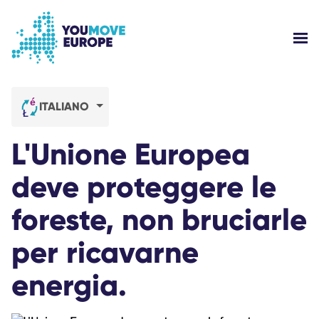
Vai al contenuto principale
Vai al footer
MOS
CHI SIAMO?
ITALIANO
LE CAMPAGNE DI YOUMOVE
L'Unione Europea
ACCEDI
deve proteggere le
foreste, non bruciarle
AIUTO
per ricavarne
energia.