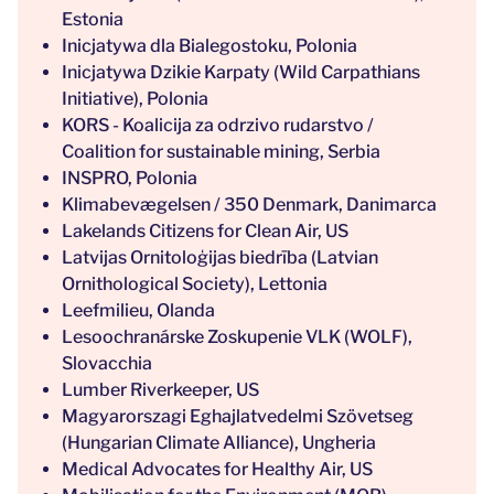
Estonia
Inicjatywa dla Bialegostoku, Polonia
Inicjatywa Dzikie Karpaty (Wild Carpathians
Initiative), Polonia
KORS - Koalicija za odrzivo rudarstvo /
Coalition for sustainable mining, Serbia
INSPRO, Polonia
Klimabevægelsen / 350 Denmark, Danimarca
Lakelands Citizens for Clean Air, US
Latvijas Ornitoloģijas biedrība (Latvian
Ornithological Society), Lettonia
Leefmilieu, Olanda
Lesoochranárske Zoskupenie VLK (WOLF),
Slovacchia
Lumber Riverkeeper, US
Magyarorszagi Eghajlatvedelmi Szövetseg
(Hungarian Climate Alliance), Ungheria
Medical Advocates for Healthy Air, US