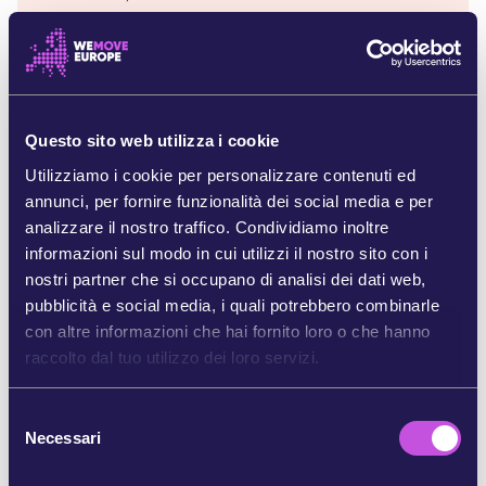
Bloei! in Arnhem, Olanda
Bomenstihting Achterhoek, Olanda
BundesBürgerInitiative Waldschutz, Germania
Canopée, Francia
Cape Fear Group of the Sierra Club, USA
Questo sito web utilizza i cookie
Carolina Wetlands Association, USA
Carpatica, Polonia
Utilizziamo i cookie per personalizzare contenuti ed
CEEWeb for Biodiversity, Ungheria
annunci, per fornire funzionalità dei social media e per
Clean Air Carolina, USA
analizzare il nostro traffico. Condividiamo inoltre
ClientEarth, Internazionale
informazioni sul modo in cui utilizzi il nostro sito con i
Coastal Plain Conservation Group, US
nostri partner che si occupano di analisi dei dati web,
Comite Schone Lucht (Clean Air Committee),
pubblicità e social media, i quali potrebbero combinarle
Olanda
con altre informazioni che hai fornito loro o che hanno
Conservation North, Canada
raccolto dal tuo utilizzo dei loro servizi.
Corporate Europe Observatory, EU
Danmarks Naturfredningsforening (Danish
S
Society for Nature Conservation), Danimarca
Necessari
e
Denkhaus Bremen, Germania
l