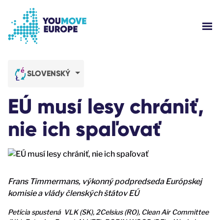
Go to main content
Skip to footer navigation
SH
WHO ARE WE?
SLOVENSKÝ
YOUMOVE CAMPAIGNS
EÚ musí lesy chrániť,
LOG-IN
nie ich spaľovať
HELP
Frans Timmermans, výkonný podpredseda Európskej
komisie a vlády členských štátov EÚ
Petícia spustená VLK (SK), 2Celsius (RO), Clean Air Committee