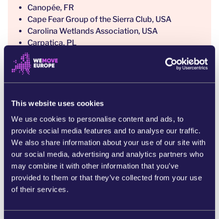
Canopée, FR
Cape Fear Group of the Sierra Club, USA
Carolina Wetlands Association, USA
Carpatica, PL
CEEWeb for Biodiversity, HU
Clean Air Carolina, USA
ClientEarth, International
Coastal Plain Conservation Group, USA
Comite Schone Lucht (Clean Air Committee),
This website uses cookies
NL
We use cookies to personalise content and ads, to
Conservation North, Canada
provide social media features and to analyse our traffic.
Corporate Europe Observatory, EU
We also share information about your use of our site with
Danmarks Naturfredningsforening (Danish
our social media, advertising and analytics partners who
Society for Nature Conservation), DK
may combine it with other information that you’ve
Denkhaus Bremen, DE
provided to them or that they’ve collected from your use
Dogwood Alliance, USA
of their services.
Earth Thrive, UK/Serbia
Ecology Action Centre, Canada
EDSP ECO, NL