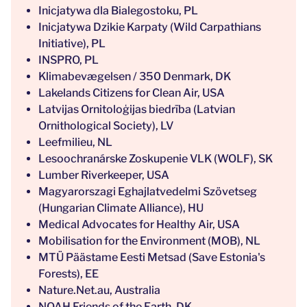
Inicjatywa dla Bialegostoku, PL
Inicjatywa Dzikie Karpaty (Wild Carpathians
Initiative), PL
INSPRO, PL
Klimabevægelsen / 350 Denmark, DK
Lakelands Citizens for Clean Air, USA
Latvijas Ornitoloģijas biedrība (Latvian
Ornithological Society), LV
Leefmilieu, NL
Lesoochranárske Zoskupenie VLK (WOLF), SK
Lumber Riverkeeper, USA
Magyarorszagi Eghajlatvedelmi Szövetseg
(Hungarian Climate Alliance), HU
Medical Advocates for Healthy Air, USA
Mobilisation for the Environment (MOB), NL
MTÜ Päästame Eesti Metsad (Save Estonia's
Forests), EE
Nature.Net.au, Australia
NOAH Friends of the Earth, DK