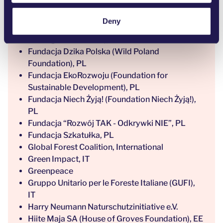
Friends of the Siberian Forests, RU
Fundacja Albatros (Foundation Albatros), PL
Deny
Fundacja Dziedzictwo Przyrodnicze (Natural
Heritage Foundation), PL
Fundacja Dzika Polska (Wild Poland
Foundation), PL
Fundacja EkoRozwoju (Foundation for
Sustainable Development), PL
Fundacja Niech Żyją! (Foundation Niech Żyją!),
PL
Fundacja “Rozwój TAK - Odkrywki NIE”, PL
Fundacja Szkatułka, PL
Global Forest Coalition, International
Green Impact, IT
Greenpeace
Gruppo Unitario per le Foreste Italiane (GUFI),
IT
Harry Neumann Naturschutzinitiative e.V.
Hiite Maja SA (House of Groves Foundation), EE