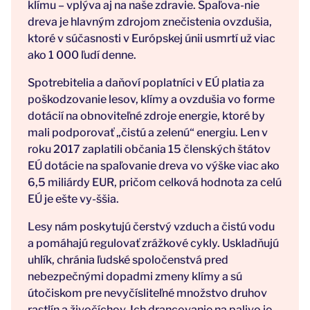
klímu – vplýva aj na naše zdravie. Spaľova-nie
dreva je hlavným zdrojom znečistenia ovzdušia,
ktoré v súčasnosti v Európskej únii usmrtí už viac
ako 1 000 ľudí denne.
Spotrebitelia a daňoví poplatníci v EÚ platia za
poškodzovanie lesov, klímy a ovzdušia vo forme
dotácií na obnoviteľné zdroje energie, ktoré by
mali podporovať „čistú a zelenú“ energiu. Len v
roku 2017 zaplatili občania 15 členských štátov
EÚ dotácie na spaľovanie dreva vo výške viac ako
6,5 miliárdy EUR, pričom celková hodnota za celú
EÚ je ešte vy-ššia.
Lesy nám poskytujú čerstvý vzduch a čistú vodu
a pomáhajú regulovať zrážkové cykly. Uskladňujú
uhlík, chránia ľudské spoločenstvá pred
nebezpečnými dopadmi zmeny klímy a sú
útočiskom pre nevyčísliteľné množstvo druhov
rastlín a živočíchov. Ich drancovanie na palivo je