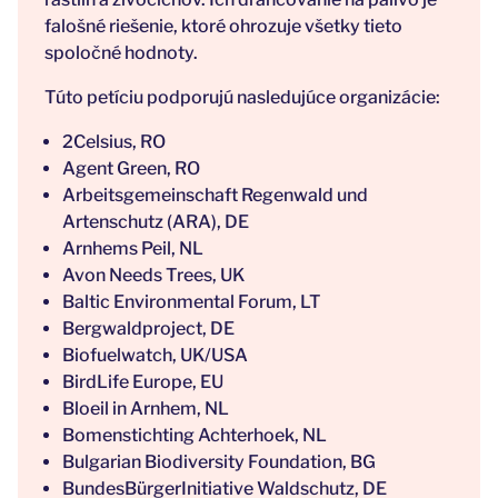
falošné riešenie, ktoré ohrozuje všetky tieto
spoločné hodnoty.
Túto petíciu podporujú nasledujúce organizácie:
2Celsius, RO
Agent Green, RO
Arbeitsgemeinschaft Regenwald und
Artenschutz (ARA), DE
Arnhems Peil, NL
Avon Needs Trees, UK
Baltic Environmental Forum, LT
Bergwaldproject, DE
Biofuelwatch, UK/USA
BirdLife Europe, EU
Bloeil in Arnhem, NL
Bomenstichting Achterhoek, NL
Bulgarian Biodiversity Foundation, BG
BundesBürgerInitiative Waldschutz, DE