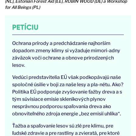
(NL), Estonian Forest Aid (EE), ROBIN WOOD (DE) a Workshop
for All Beings (PL)
PETÍCIU
Ochrana prírody a predchádzanie najhorším
dopadom zmeny klímy si vyžaduje mimori-adny
záväzok voči ochrane a obnove prirodzených
lesov.
Vedúci predstavitelia EÚ však podkopávajú naše
spoločné úsilie v boji za naše lesy a pla-nétu. Ako?
Politika EÚ podporuje zvyšovanie ťažby dreva a s
tým súvisiace emisie skleníkových plynov
nesprávnou podporou spaľovania dreva ako
obnoviteľného zdroja energie „bez emisií uhlíka“.
Ťažba a spaľovanie lesov sú zlé pre klímu, pre
ľudské zdravie a pre rastliny a zvieratá, pre ktoré