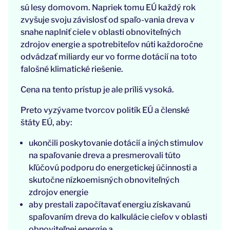
sú lesy domovom. Napriek tomu EÚ každý rok
zvyšuje svoju závislosť od spaľo-vania dreva v
snahe naplniť ciele v oblasti obnoviteľných
zdrojov energie a spotrebiteľov núti každoročne
odvádzať miliardy eur vo forme dotácií na toto
falošné klimatické riešenie.
Cena na tento prístup je ale príliš vysoká.
Preto vyzývame tvorcov politík EÚ a členské
štáty EÚ, aby:
ukončili poskytovanie dotácií a iných stimulov
na spaľovanie dreva a presmerovali túto
kľúčovú podporu do energetickej účinnosti a
skutočne nízkoemisných obnoviteľných
zdrojov energie
aby prestali započítavať energiu získavanú
spaľovaním dreva do kalkulácie cieľov v oblasti
obnoviteľnej energie a