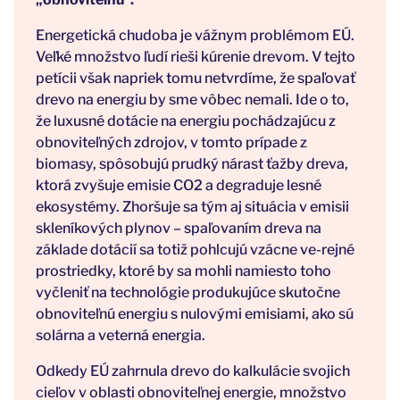
Energetická chudoba je vážnym problémom EÚ.
Veľké množstvo ľudí rieši kúrenie drevom. V tejto
petícii však napriek tomu netvrdíme, že spaľovať
drevo na energiu by sme vôbec nemali. Ide o to,
že luxusné dotácie na energiu pochádzajúcu z
obnoviteľných zdrojov, v tomto prípade z
biomasy, spôsobujú prudký nárast ťažby dreva,
ktorá zvyšuje emisie CO2 a degraduje lesné
ekosystémy. Zhoršuje sa tým aj situácia v emisii
skleníkových plynov – spaľovaním dreva na
základe dotácií sa totiž pohlcujú vzácne ve-rejné
prostriedky, ktoré by sa mohli namiesto toho
vyčleniť na technológie produkujúce skutočne
obnoviteľnú energiu s nulovými emisiami, ako sú
solárna a veterná energia.
Odkedy EÚ zahrnula drevo do kalkulácie svojich
cieľov v oblasti obnoviteľnej energie, množstvo