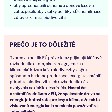
aby uprednostnili ochranu a obnovu lesov a
zabezpečili, aby všetky politiky EÚ chránili naše
zdravie, klímu a biodiverzitu.
PREČO JE TO DÔLEŽITÉ
Tvorcovia politík EÚ práve teraz prijímajú kľúčové
rozhodnutia o tom, ako zareagujeme na
klimatickú krízu a krízu biodiverzity, akým
spôsobom budeme produkovať energiu a chrániť
prírodu a biodiverzitu. Ich rozhodnutia nás
ovplyvnia na ďalšie desaťročia.
Nastal čas
oznámiť úradníkom z EÚ, že spaľovanie dreva na
energiu je katastrofa pre lesy a klímu, a že takto
získavanú energiu ľudia nemienia považovať za
„obnoviteľnú“.