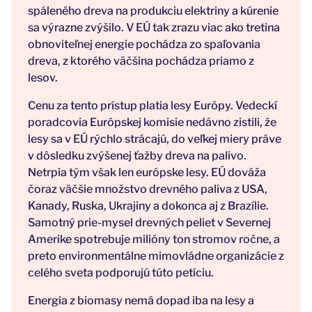
spáleného dreva na produkciu elektriny a kúrenie
sa výrazne zvýšilo. V EÚ tak zrazu viac ako tretina
obnoviteľnej energie pochádza zo spaľovania
dreva, z ktorého väčšina pochádza priamo z
lesov.
Cenu za tento prístup platia lesy Európy. Vedeckí
poradcovia Európskej komisie nedávno zistili, že
lesy sa v EÚ rýchlo strácajú, do veľkej miery práve
v dôsledku zvýšenej ťažby dreva na palivo.
Netrpia tým však len európske lesy. EÚ dováža
čoraz väčšie množstvo drevného paliva z USA,
Kanady, Ruska, Ukrajiny a dokonca aj z Brazílie.
Samotný prie-mysel drevných peliet v Severnej
Amerike spotrebuje milióny ton stromov ročne, a
preto environmentálne mimovládne organizácie z
celého sveta podporujú túto petíciu.
Energia z biomasy nemá dopad iba na lesy a