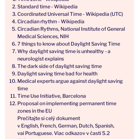
Standard time - Wikipedia
Coordinated Universal Time - Wikipedia
(UTC)
Circadian rhythm - Wikipedia
Circadian Rythms, National Institute of General
Medical Sciences, NIH
7 things to know about Daylight Saving Time
Why daylight saving time is unhealthy - a
neurologist explains
The dark side of daylight saving time
Daylight saving time bad for health
Medical experts argue against daylight saving
time
Time Use Initiative, Barcelona
Proposal on implementing permanent time
zones in the EU
Prečítajte si celý dokument
v
English
,
French
,
German
,
Dutch
,
Spanish
,
vai
Portuguese
. Viac odkazov v časti 5.2