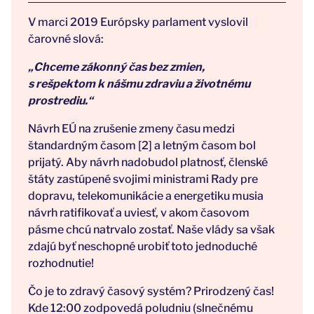
V marci 2019 Európsky parlament vyslovil
čarovné slová:
„Chceme zákonný čas bez zmien,
s rešpektom k nášmu zdraviu a životnému
prostrediu.“
Návrh EÚ na zrušenie zmeny času medzi
štandardným časom [2] a letným časom bol
prijatý. Aby návrh nadobudol platnosť, členské
štáty zastúpené svojimi ministrami Rady pre
dopravu, telekomunikácie a energetiku musia
návrh ratifikovať a uviesť, v akom časovom
pásme chcú natrvalo zostať. Naše vlády sa však
zdajú byť neschopné urobiť toto jednoduché
rozhodnutie!
Čo je to zdravý časový systém? Prirodzený čas!
Kde 12:00 zodpovedá poludniu (slnečnému