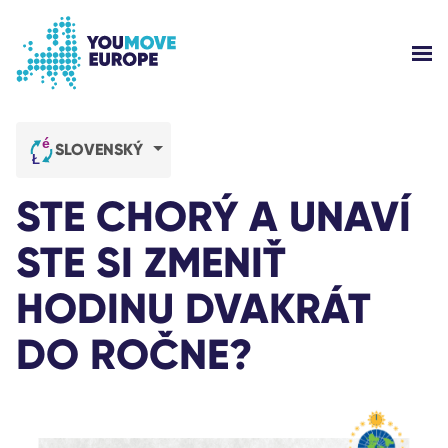
Go to main content
Skip to footer navigation
SH
WHO ARE WE?
SLOVENSKÝ
YOUMOVE CAMPAIGNS
STE CHORÝ A UNAVÍ
LOG-IN
STE SI ZMENIŤ
HODINU DVAKRÁT
HELP
DO ROČNE?