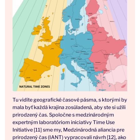
Tu vidíte geografické časové pásma, s ktorými by
mala byť každá krajina zosúladená, aby ste si užili
prirodzený čas. Spoločne s medzinárodným
expertným laboratóriom iniciatívy Time Use
Initiative [11] sme my, Medzinárodná aliancia pre
prirodzený čas (IANT) vypracovali návrh [12], ako