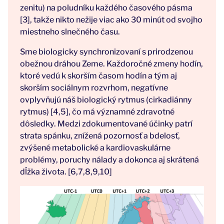
zenitu) na poludníku každého časového pásma
[3], takže nikto nežije viac ako 30 minút od svojho
miestneho slnečného času.
Sme biologicky synchronizovaní s prirodzenou
obežnou dráhou Zeme. Každoročné zmeny hodín,
ktoré vedú k skorším časom hodín a tým aj
skorším sociálnym rozvrhom, negatívne
ovplyvňujú náš biologický rytmus (cirkadiánny
rytmus) [4,5], čo má významné zdravotné
dôsledky. Medzi zdokumentované účinky patrí
strata spánku, znížená pozornosť a bdelosť,
zvýšené metabolické a kardiovaskulárne
problémy, poruchy nálady a dokonca aj skrátená
dĺžka života. [6,7,8,9,10]