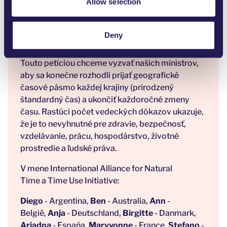
Allow selection
produktivity a inými ekonomickými účinkami.
[14,15,16,17,18] Stanovme si s týmito peniazmi
ďalšie priority a skoncujme s každoročnými
Deny
zmenami časového pásma.
Touto petíciou chceme vyzvať našich ministrov,
aby sa konečne rozhodli prijať geografické
časové pásmo každej krajiny (prirodzený
štandardný čas) a ukončiť každoročné zmeny
času. Rastúci počet vedeckých dôkazov ukazuje,
že je to nevyhnutné pre zdravie, bezpečnosť,
vzdelávanie, prácu, hospodárstvo, životné
prostredie a ľudské práva.
V mene
International Alliance for Natural
Time
a
Time Use Initiative
:
Diego
- Argentina,
Ben
- Australia,
Ann
-
België,
Anja
- Deutschland,
Birgitte
- Danmark,
Ariadna
- España,
Maryvonne
- France,
Stefano
-