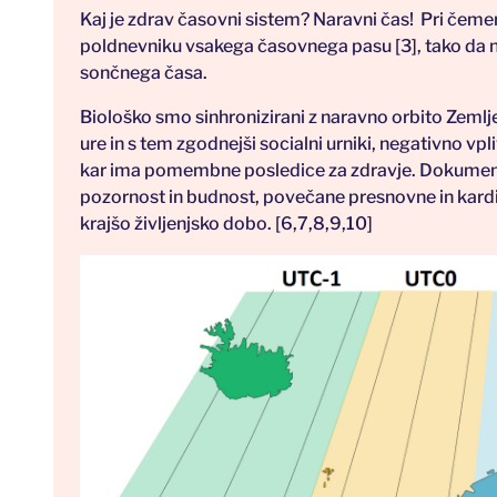
Kaj je zdrav časovni sistem? Naravni čas! Pri čem
poldnevniku vsakega časovnega pasu [3], tako da ni
sončnega časa.
Biološko smo sinhronizirani z naravno orbito Zemlj
ure in s tem zgodnejši socialni urniki, negativno vpli
kar ima pomembne posledice za zdravje. Dokumenti
pozornost in budnost, povečane presnovne in kardi
krajšo življenjsko dobo. [6,7,8,9,10]