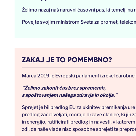
Želimo nazaj naš naravni časovni pas, ki temelji 
Povejte svojim ministrom Sveta za promet, telekomu
ZAKAJ JE TO POMEMBNO?
Marca 2019 je Evropski parlament izrekel čarobne
"Želimo zakonit čas brez sprememb,
s spoštovanjem našega zdravja in okolja."
Sprejet je bil predlog EU za ukinitev premikanja u
predlog začel veljati, morajo države članice, ki jih
in energijo, ratificirati predlog in navesti, v kater
zdi, da naše vlade niso sposobne sprejeti te prepro