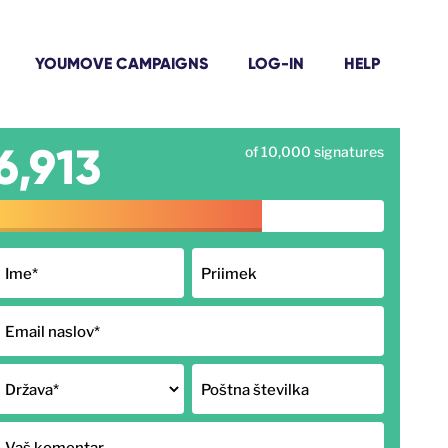
YOUMOVE CAMPAIGNS
LOG-IN
HELP
6,913
of 10,000 signatures
Ime
*
Priimek
Email naslov
*
Država
*
Poštna številka