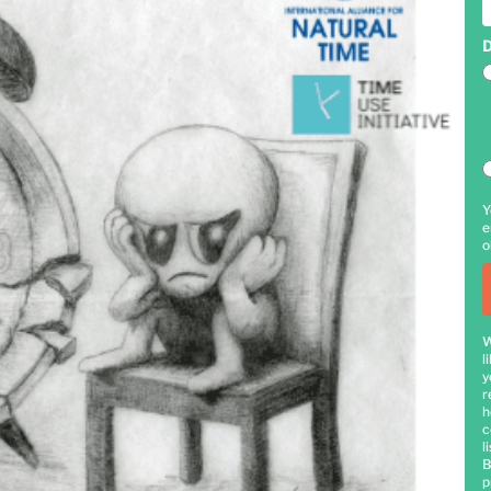
D
Y
e
o
W
l
y
r
h
c
li
B
p