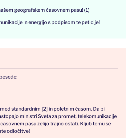
na našem geografskem časovnem pasu! (1)
nikacije in energijo s podpisom te peticije!
 besede:
re med standardnim [2] in poletnim časom. Da bi
 zastopajo ministri Sveta za promet, telekomunikacije
em časovnem pasu želijo trajno ostati. Kljub temu se
ste odločitve!