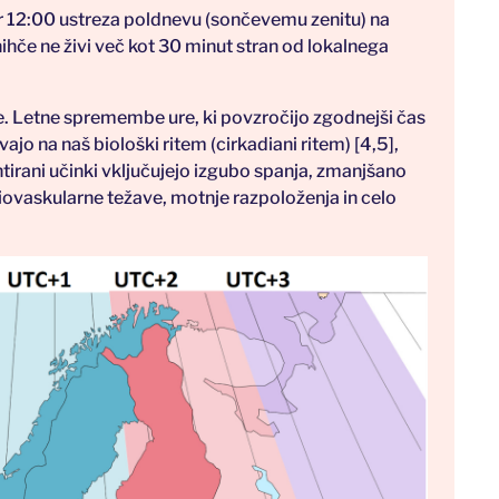
er 12:00 ustreza poldnevu (sončevemu zenitu) na
hče ne živi več kot 30 minut stran od lokalnega
e. Letne spremembe ure, ki povzročijo zgodnejši čas
vajo na naš biološki ritem (cirkadiani ritem) [4,5],
rani učinki vključujejo izgubo spanja, zmanjšano
ovaskularne težave, motnje razpoloženja in celo