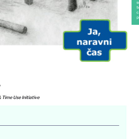
s
t
c
p
o
& Time Use Initiative