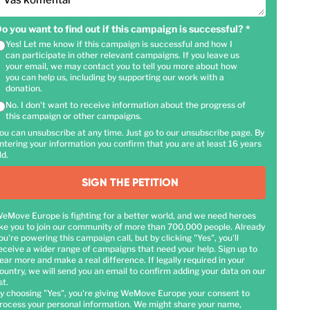
Vaš komentar
o you want to find out if this campaign is successful?
*
Yes! Let me know if this campaign is successful and how I
can participate in other relevant campaigns. If you leave us
your email, we may contact you to tell you more about how
you can help us, including by supporting our work with a
donation.
No. I don't want to receive information about the progress of
this campaign or other campaigns.
ou can unsubscribe at any time. Just go to our unsubscribe page. By
ntering your information you confirm that you are at least 16 years
ld.
SIGN THE PETITION
eMove Europe is fighting for a better world, and we need heroes
ike you to join our community of more than 700,000 people. Already
ou're powering this campaign call, but by clicking "Yes", you'll
eceive a wider range of campaigns that need your help. Sign up to
ear more and make a real difference. If legally required in your
ountry, we will send you an email to confirm adding your data on our
st.
y choosing "Yes", you're giving WeMove Europe your consent to
rocess your personal information. We might share your name,