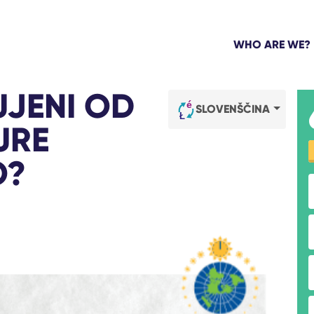
WHO ARE WE?
UJENI OD
SLOVENŠČINA
URE
O?