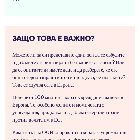
ЗАЩО ТОВА Е ВАЖНО?
Можете ли да си представите един ден да се събудите
и да бъдете стерилизирани без вашето съгласие? Или
да се опитвате да имате деца и да разберете, че сте
били стерилизирани като тийнейджър, без да знаете?
Това се случва сега в Европа.
Повече от 100 милиона хора с увреждания живеят в
Европа. Те, особено жените и момичетата с
увреждания, продължават да бъдат стерилизирани
против волята им в ЕС.
Комитетът на ООН за правата на хората с увреждания
изрази загриженост относно факта, че няколко