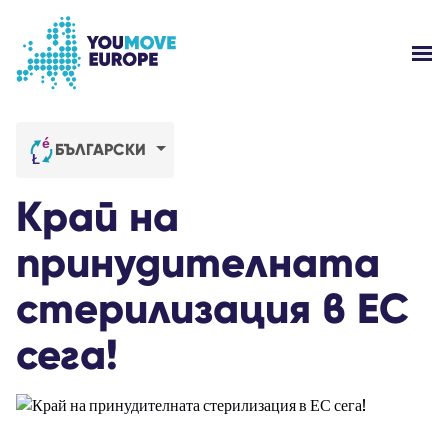
Go to main content
Skip to footer navigation
SH
WHO ARE WE?
БЪЛГАРСКИ
YOUMOVE CAMPAIGNS
Край на
LOG-IN
принудителната
стерилизация в ЕС
HELP
сега!