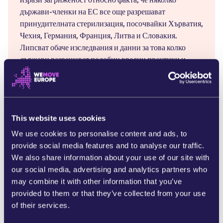
държави-членки на ЕС все още разрешават
принудителната стерилизация, посочвайки Хърватия,
Чехия, Германия, Франция, Литва и Словакия.
Липсват обаче изследвания и данни за това колко
държави разрешават подобни вредни практики и
колко жени и момичета са засегнати. Такива вредни и
ужасни практики все още могат да се извършват,
мълчаливо и безнаказано, във всички държави-
членки на ЕС. Трябва да гарантираме, че хората с
This website uses cookies
увреждания могат да се радват на здравословен,
достоен живот, свободен от насилие и малтретиране.
We use cookies to personalise content and ads, to
provide social media features and to analyse our traffic.
Моля, подпишете нашата петиция и разпространете
We also share information about your use of our site with
информацията във вашата мрежа.
our social media, advertising and analytics partners who
#NothingAboutUsWithoutUs
may combine it with other information that you’ve
#EndForcedSterilisation
provided to them or that they’ve collected from your use
of their services.
За повече информация:
https://www.edf-
feph.org/women-policy/