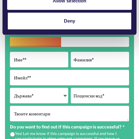
Allow selection
2,181
Deny
от 5,000 подписа
Име*
*
Фамилия*
Имейл*
*
Държава
*
Пощенски код*
Твоите коментари
Do you want to find out if this campaign is successful?
*
Yes! Let me know if this campaign is successful and how I
can participate in other relevant campaigns. If you leave us