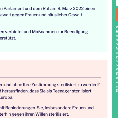
n Parlament und dem Rat am 8. März 2022 einen
Gewalt gegen Frauen und häuslicher Gewalt
W
ionen verbietet und Maßnahmen zur Beendigung
H
m
erstützt.
d
S
M
e
g
s
b
W
E
I
w
en und ohne Ihre Zustimmung sterilisiert zu werden?
a
erausfinden, dass Sie als Teenager sterilisiert
D
Europa.
mit Behinderungen. Sie, insbesondere Frauen und
hin gegen ihren Willen sterilisiert.