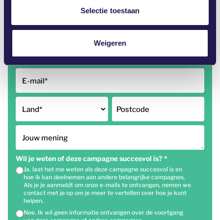
2,181
t
Selectie toestaan
i
e
Weigeren
Voornaam
*
Achternaam
E-mail
*
Land
*
Postcode
Jouw mening
Wil je weten of deze campagne succesvol is?
*
Ja, laat het me weten als deze campagne succesvol is en
hoe ik kan deelnemen aan andere belangrijke campagnes.
Als je je aanmeldt om onze e-mails te ontvangen, nemen we
contact met je op om je meer te vertellen over hoe je kunt
helpen.
Nee. Ik wil geen informatie ontvangen over de voortgang