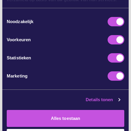
met:
T
Noodzakelijk
o
e
s
Voorkeuren
t
e
m
Statistieken
m
i
Marketing
n
g
s
Details tonen
s
e
l
Alles toestaan
e
van de 5,000 benodigde handtekeningen
c