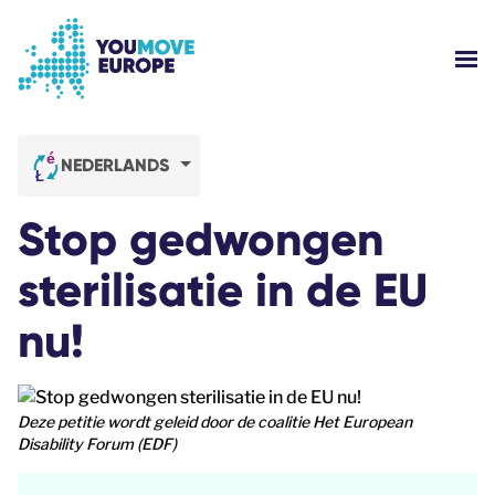
Ga naar voettekstnavigatie
Ga naar de hoofdinhoud
WE
WIE ZIJN WE?
NEDERLANDS
YOUMOVE CAMPAGNES
Stop gedwongen
INLOGGEN
sterilisatie in de EU
nu!
HULP
Deze petitie wordt geleid door de coalitie Het European
Disability Forum (EDF)