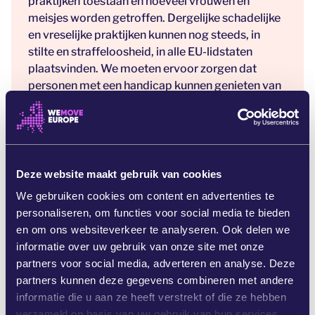
praktijken toestaan en hoeveel vrouwen en
meisjes worden getroffen. Dergelijke schadelijke
en vreselijke praktijken kunnen nog steeds, in
stilte en straffeloosheid, in alle EU-lidstaten
plaatsvinden. We moeten ervoor zorgen dat
personen met een handicap kunnen genieten van
een gezond, waardig leven, vrij van geweld en
misbruik.
Teken onze petitie en verspreid het woord in uw
netwerk. #NothingAboutUsWithoutUs
Deze website maakt gebruik van cookies
#EndForcedSterilisation
We gebruiken cookies om content en advertenties te
Meer informatie:
https://www.edf-
personaliseren, om functies voor social media te bieden
feph.org/women-policy/
en om ons websiteverkeer te analyseren. Ook delen we
informatie over uw gebruik van onze site met onze
partners voor social media, adverteren en analyse. Deze
partners kunnen deze gegevens combineren met andere
Deze campagne is in samenwerking
informatie die u aan ze heeft verstrekt of die ze hebben
verzameld op basis van uw gebruik van hun services.